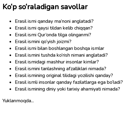
Ko‘p so‘raladigan savollar
Erasil ismi qanday ma’noni anglatadi?
Erasil ismi qaysi tildan kelib chiqqan?
Erasil ismi Qur’onda tilga olinganmi?
Erasil ismini qo‘yish joizmi?
Erasil ismi bilan boshlangan boshqa ismlar
Erasil ismini tushda ko‘rish nimani anglatadi?
Erasil ismidagi mashhur insonlar kimlar?
Erasil ismini tanlashning afzalliklari nimada?
Erasil ismining original tilidagi yozilishi qanday?
Erasil ismli insonlar qanday fazilatlarga ega bo‘ladi?
Erasil ismining diniy yoki tarixiy ahamiyati nimada?
Yuklanmoqda...