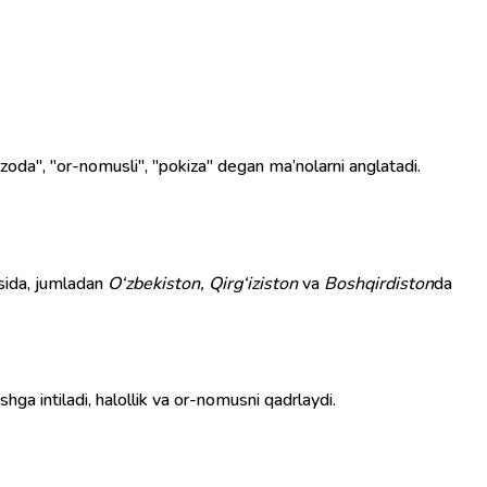
zoda", "or-nomusli", "pokiza" degan ma’nolarni anglatadi.
osida, jumladan
O‘zbekiston, Qirg‘iziston
va
Boshqirdiston
da
shga intiladi, halollik va or-nomusni qadrlaydi.