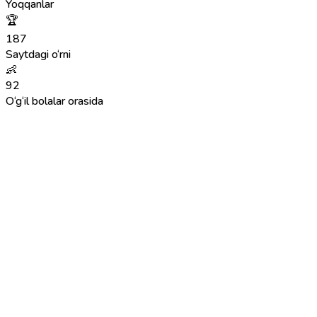
Yoqqanlar
🏆
187
Saytdagi o‘rni
👶
92
O‘g‘il bolalar orasida