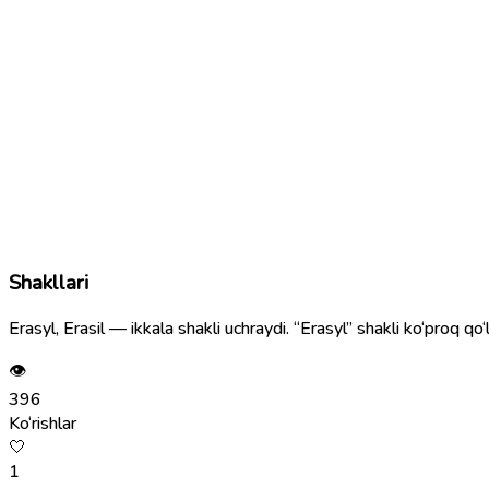
Shakllari
Erasyl, Erasil — ikkala shakli uchraydi. “Erasyl” shakli ko‘proq qo‘l
👁
396
Ko‘rishlar
🤍
1