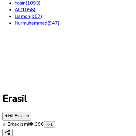
Yosin
(
1093
)
Ali
(
1058
)
Usmon
(
957
)
Nurmuhammad
(
947
)
Erasil
🔊
🔊 Eshitish
♂ Erkak ismi
👁
396
🤍
1