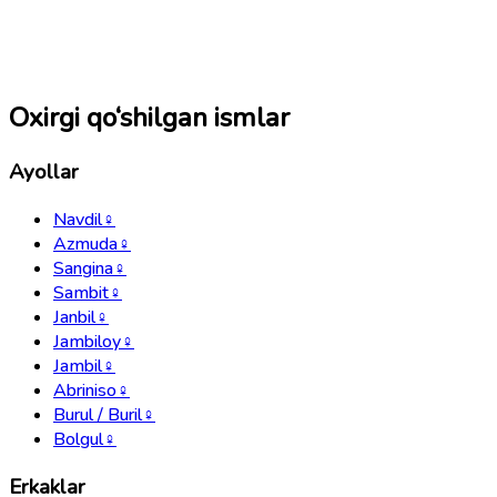
Oxirgi qo‘shilgan ismlar
Ayollar
Navdil
♀
Azmuda
♀
Sangina
♀
Sambit
♀
Janbil
♀
Jambiloy
♀
Jambil
♀
Abriniso
♀
Burul / Buril
♀
Bolgul
♀
Erkaklar