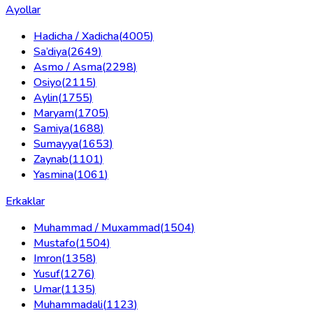
Ayollar
Hadicha / Xadicha
(
4005
)
Sa’diya
(
2649
)
Asmo / Asma
(
2298
)
Osiyo
(
2115
)
Aylin
(
1755
)
Maryam
(
1705
)
Samiya
(
1688
)
Sumayya
(
1653
)
Zaynab
(
1101
)
Yasmina
(
1061
)
Erkaklar
Muhammad / Muxammad
(
1504
)
Mustafo
(
1504
)
Imron
(
1358
)
Yusuf
(
1276
)
Umar
(
1135
)
Muhammadali
(
1123
)