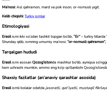
Ma’nosi:
Asl qahramon, mard va pok inson, or-nomusli yigit.
Kelib chiqishi:
Turkiy ismlar
Etimologiyasi
Erasil
ismi ikki so‘zdan tashkil topgan bo‘lib,
“Er”
– turkiy tillard
Shunday qilib, ismning umumiy ma’nosi:
“or-nomusli qahramon”, 
Tarqalgan hududi
Erasil
ismi asosan
Qozog‘iston
da mashhur bo‘lib, ayniqsa so‘ngg
ham uchrashi mumkin, ammo eng ko‘p qo‘llanilishi Qozog‘istonda 
Shaxsiy fazilatlar (an’anaviy qarashlar asosida)
Erasil
ismli bolalar odatda
jasoratli, qat’iyatli, mustaqil fikrla