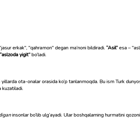
a "jasur erkak", "qahramon" degan ma’noni bildiradi.
“Asil”
esa – "asl
“aslzoda yigit”
bo‘ladi.
i yillarda ota-onalar orasida ko‘p tanlanmoqda. Bu ism Turk duny
kuzatiladi.
ydigan
insonlar bo‘lib ulg‘ayadi. Ular boshqalarning hurmatini qozoni