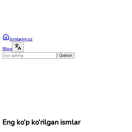
Ismlarim.uz
Blog
Qidirish
Eng ko‘p ko‘rilgan ismlar