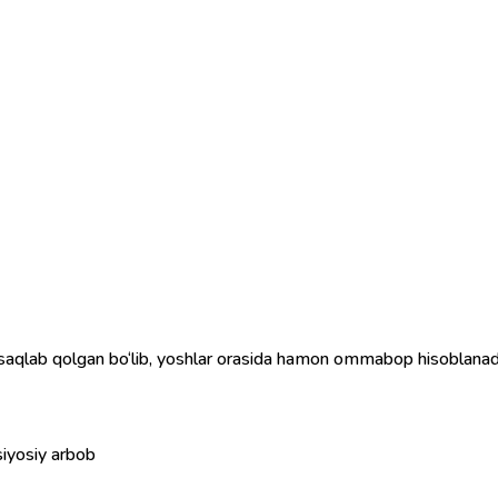
i saqlab qolgan bo‘lib, yoshlar orasida hamon ommabop hisoblanad
siyosiy arbob