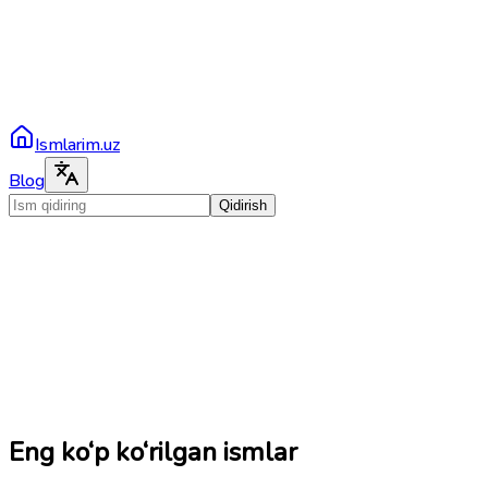
Ismlarim.uz
Blog
Qidirish
Eng ko‘p ko‘rilgan ismlar