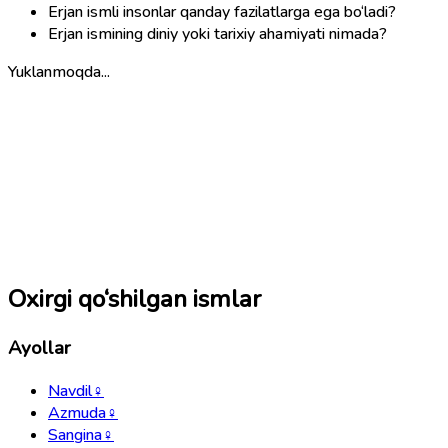
Erjan ismli insonlar qanday fazilatlarga ega bo‘ladi?
Erjan ismining diniy yoki tarixiy ahamiyati nimada?
Yuklanmoqda...
Oxirgi qo‘shilgan ismlar
Ayollar
Navdil
♀
Azmuda
♀
Sangina
♀