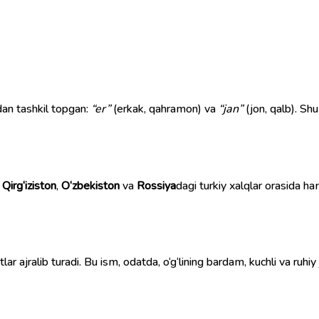
mdan tashkil topgan:
“er”
(erkak, qahramon) va
“jan”
(jon, qalb). Shu
,
Qirg‘iziston
,
O‘zbekiston
va
Rossiya
dagi turkiy xalqlar orasida h
latlar ajralib turadi. Bu ism, odatda, o‘g‘lining bardam, kuchli va ru