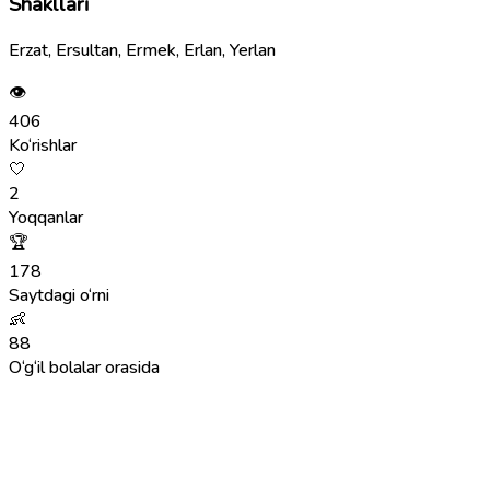
Shakllari
Erzat, Ersultan, Ermek, Erlan, Yerlan
👁
406
Ko‘rishlar
🤍
2
Yoqqanlar
🏆
178
Saytdagi o‘rni
👶
88
O‘g‘il bolalar orasida