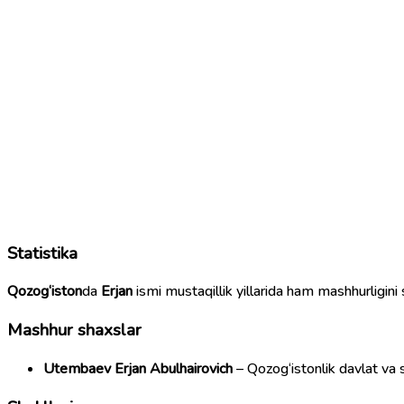
Statistika
Qozog‘iston
da
Erjan
ismi mustaqillik yillarida ham mashhurligin
Mashhur shaxslar
Utembaev Erjan Abulhairovich
– Qozog‘istonlik davlat va 