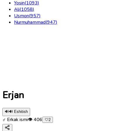
Yosin
(
1093
)
Ali
(
1058
)
Usmon
(
957
)
Nurmuhammad
(
947
)
Erjan
🔊
🔊 Eshitish
♂ Erkak ismi
👁
406
🤍
2