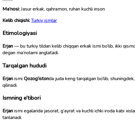
Ma’nosi:
Jasur erkak, qahramon, ruhan kuchli inson
Kelib chiqishi:
Turkiy ismlar
Etimologiyasi
Erjan
— bu turkiy tildan kelib chiqqan erkak ismi bo‘lib, ikki qis
degan ma’nolarni anglatadi.
Tarqalgan hududi
Erjan
ismi
Qozog‘iston
da juda keng tarqalgan bo‘lib, shuningdek
qilinadi.
Ismning e’tibori
Erjan
ismi egalarida jasorat, g‘ayrat va kuchli ichki iroda kabi xis
tanlanadi.