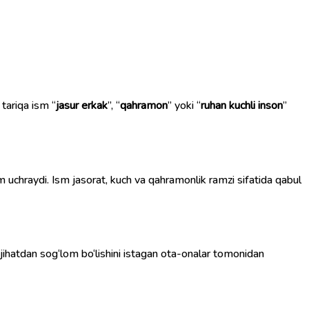
 tariqa ism “
jasur erkak
”, “
qahramon
” yoki “
ruhan kuchli inson
”
am uchraydi. Ism jasorat, kuch va qahramonlik ramzi sifatida qabul
hiy jihatdan sog‘lom bo‘lishini istagan ota-onalar tomonidan