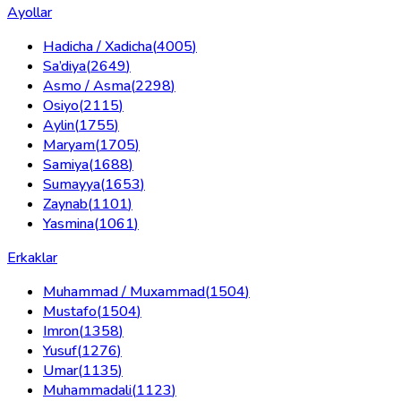
Ayollar
Hadicha / Xadicha
(
4005
)
Sa’diya
(
2649
)
Asmo / Asma
(
2298
)
Osiyo
(
2115
)
Aylin
(
1755
)
Maryam
(
1705
)
Samiya
(
1688
)
Sumayya
(
1653
)
Zaynab
(
1101
)
Yasmina
(
1061
)
Erkaklar
Muhammad / Muxammad
(
1504
)
Mustafo
(
1504
)
Imron
(
1358
)
Yusuf
(
1276
)
Umar
(
1135
)
Muhammadali
(
1123
)