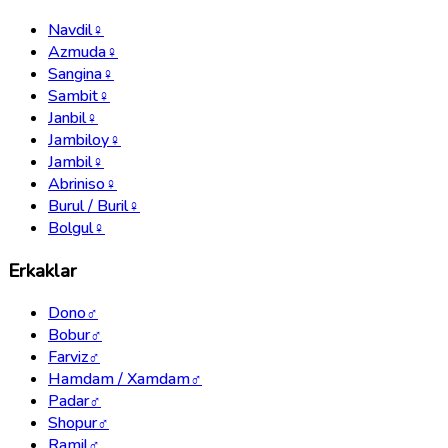
Navdil
♀
Azmuda
♀
Sangina
♀
Sambit
♀
Janbil
♀
Jambiloy
♀
Jambil
♀
Abriniso
♀
Burul / Buril
♀
Bolgul
♀
Erkaklar
Dono
♂
Bobur
♂
Farviz
♂
Hamdam / Xamdam
♂
Padar
♂
Shopur
♂
Ramil
♂