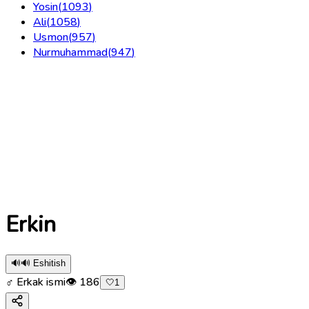
Yosin
(
1093
)
Ali
(
1058
)
Usmon
(
957
)
Nurmuhammad
(
947
)
Erkin
🔊
🔊 Eshitish
♂ Erkak ismi
👁
186
🤍
1