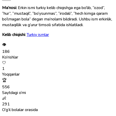
Ma’nosi:
Erkin ismi turkiy kelib chiqishga ega bo‘lib, “ozod”,
“hur”, “mustaqil”, “bo‘ysunmas”, “irodali”, “hech kimga qaram
bo‘lmagan bola” degan ma’nolarni bildiradi. Ushbu ism erkinlik,
mustaqillik va g‘urur timsoli sifatida ishlatiladi.
Kelib chiqishi:
Turkiy ismlar
👁
186
Ko‘rishlar
🤍
1
Yoqqanlar
🏆
556
Saytdagi o‘rni
👶
291
O‘g‘il bolalar orasida