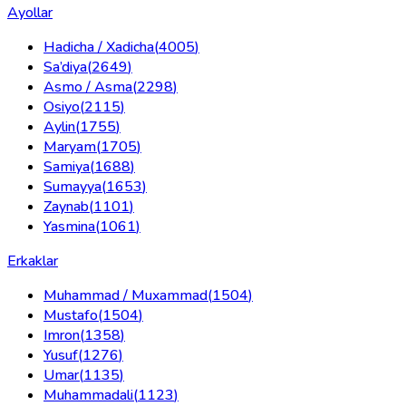
Ayollar
Hadicha / Xadicha
(
4005
)
Sa’diya
(
2649
)
Asmo / Asma
(
2298
)
Osiyo
(
2115
)
Aylin
(
1755
)
Maryam
(
1705
)
Samiya
(
1688
)
Sumayya
(
1653
)
Zaynab
(
1101
)
Yasmina
(
1061
)
Erkaklar
Muhammad / Muxammad
(
1504
)
Mustafo
(
1504
)
Imron
(
1358
)
Yusuf
(
1276
)
Umar
(
1135
)
Muhammadali
(
1123
)