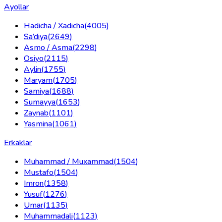
Ayollar
Hadicha / Xadicha
(
4005
)
Sa’diya
(
2649
)
Asmo / Asma
(
2298
)
Osiyo
(
2115
)
Aylin
(
1755
)
Maryam
(
1705
)
Samiya
(
1688
)
Sumayya
(
1653
)
Zaynab
(
1101
)
Yasmina
(
1061
)
Erkaklar
Muhammad / Muxammad
(
1504
)
Mustafo
(
1504
)
Imron
(
1358
)
Yusuf
(
1276
)
Umar
(
1135
)
Muhammadali
(
1123
)