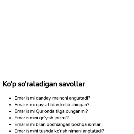
Ko‘p so‘raladigan savollar
Ernar ismi qanday ma’noni anglatadi?
Ernar ismi qaysi tildan kelib chiqqan?
Ernar ismi Qur’onda tilga olinganmi?
Ernar ismini qo‘yish joizmi?
Ernar ismi bilan boshlangan boshqa ismlar
Ernar ismini tushda ko‘rish nimani anglatadi?