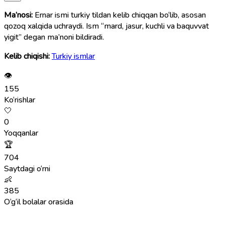
Ma’nosi:
Ernar ismi turkiy tildan kelib chiqqan bo‘lib, asosan
qozoq xalqida uchraydi. Ism “mard, jasur, kuchli va baquvvat
yigit” degan ma’noni bildiradi.
Kelib chiqishi:
Turkiy ismlar
👁
155
Ko‘rishlar
🤍
0
Yoqqanlar
🏆
704
Saytdagi o‘rni
👶
385
O‘g‘il bolalar orasida