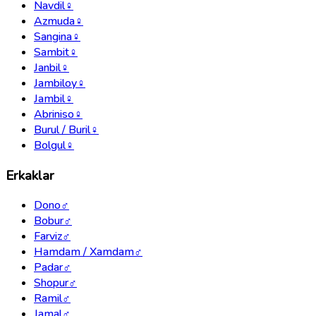
Navdil
♀
Azmuda
♀
Sangina
♀
Sambit
♀
Janbil
♀
Jambiloy
♀
Jambil
♀
Abriniso
♀
Burul / Buril
♀
Bolgul
♀
Erkaklar
Dono
♂
Bobur
♂
Farviz
♂
Hamdam / Xamdam
♂
Padar
♂
Shopur
♂
Ramil
♂
Jamal
♂