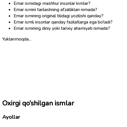
Ernar ismidagi mashhur insonlar kimlar?
Ernar ismini tanlashning afzalliklari nimada?
Ernar ismining original tilidagi yozilishi qanday?
Ernar ismli insonlar qanday fazilatlarga ega bo‘ladi?
Ernar ismining diniy yoki tarixiy ahamiyati nimada?
Yuklanmoqda...
Oxirgi qo‘shilgan ismlar
Ayollar