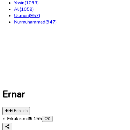
Yosin
(
1093
)
Ali
(
1058
)
Usmon
(
957
)
Nurmuhammad
(
947
)
Ernar
🔊
🔊 Eshitish
♂ Erkak ismi
👁
155
🤍
0