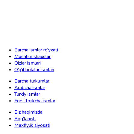
Barcha ismlar ro‘yxati
Mashhur shaxslar
Qizlar ismlari
O‘g‘il bolalar ismlari
Barcha turkumlar
Arabcha ismlar
Turkiy ismlar
Fors-tojikcha ismlar
Biz haqimizda
Bog‘lanish
Maxfiylik siyosati