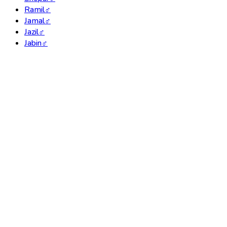
Ramil
♂
Jamal
♂
Jazil
♂
Jabin
♂