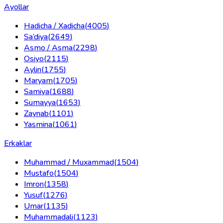
Ayollar
Hadicha / Xadicha
(
4005
)
Sa’diya
(
2649
)
Asmo / Asma
(
2298
)
Osiyo
(
2115
)
Aylin
(
1755
)
Maryam
(
1705
)
Samiya
(
1688
)
Sumayya
(
1653
)
Zaynab
(
1101
)
Yasmina
(
1061
)
Erkaklar
Muhammad / Muxammad
(
1504
)
Mustafo
(
1504
)
Imron
(
1358
)
Yusuf
(
1276
)
Umar
(
1135
)
Muhammadali
(
1123
)