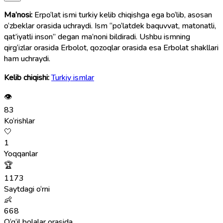
Ma’nosi:
Erpo‘lat ismi turkiy kelib chiqishga ega bo‘lib, asosan
o‘zbeklar orasida uchraydi. Ism “po‘latdek baquvvat, matonatli,
qat’iyatli inson” degan ma’noni bildiradi. Ushbu ismning
qirg‘izlar orasida Erbolot, qozoqlar orasida esa Erbolat shakllari
ham uchraydi.
Kelib chiqishi:
Turkiy ismlar
👁
83
Ko‘rishlar
🤍
1
Yoqqanlar
🏆
1173
Saytdagi o‘rni
👶
668
O‘g‘il bolalar orasida