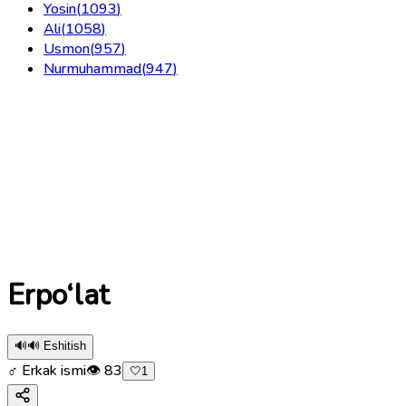
Yosin
(
1093
)
Ali
(
1058
)
Usmon
(
957
)
Nurmuhammad
(
947
)
Erpo‘lat
🔊
🔊 Eshitish
♂ Erkak ismi
👁
83
🤍
1