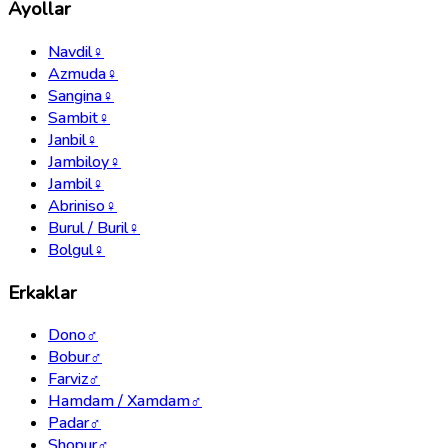
Ayollar
Navdil
♀
Azmuda
♀
Sangina
♀
Sambit
♀
Janbil
♀
Jambiloy
♀
Jambil
♀
Abriniso
♀
Burul / Buril
♀
Bolgul
♀
Erkaklar
Dono
♂
Bobur
♂
Farviz
♂
Hamdam / Xamdam
♂
Padar
♂
Shopur
♂