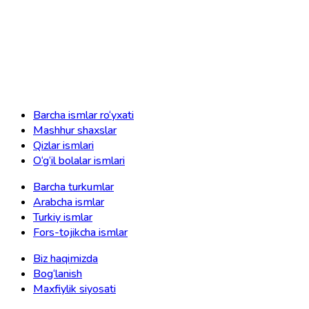
Barcha ismlar ro‘yxati
Mashhur shaxslar
Qizlar ismlari
O‘g‘il bolalar ismlari
Barcha turkumlar
Arabcha ismlar
Turkiy ismlar
Fors-tojikcha ismlar
Biz haqimizda
Bog‘lanish
Maxfiylik siyosati