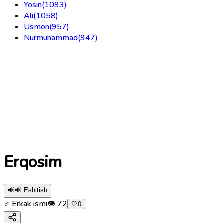
Yosin
(
1093
)
Ali
(
1058
)
Usmon
(
957
)
Nurmuhammad
(
947
)
Erqosim
🔊
🔊 Eshitish
♂ Erkak ismi
👁
72
🤍
0