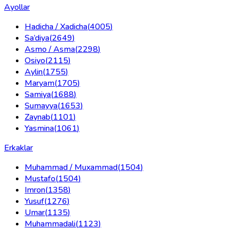
Ayollar
Hadicha / Xadicha
(
4005
)
Sa’diya
(
2649
)
Asmo / Asma
(
2298
)
Osiyo
(
2115
)
Aylin
(
1755
)
Maryam
(
1705
)
Samiya
(
1688
)
Sumayya
(
1653
)
Zaynab
(
1101
)
Yasmina
(
1061
)
Erkaklar
Muhammad / Muxammad
(
1504
)
Mustafo
(
1504
)
Imron
(
1358
)
Yusuf
(
1276
)
Umar
(
1135
)
Muhammadali
(
1123
)