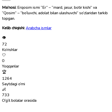
Ma’nosi:
Erqosim ismi “Er” – “mard, jasur, botir kishi” va
“Qosim” – “bo‘luvchi, adolat bilan ulashuvchi” so‘zlaridan tarkib
topgan.
Kelib chiqishi:
Arabcha ismlar
👁
72
Ko‘rishlar
🤍
0
Yoqqanlar
🏆
1264
Saytdagi o‘rni
👶
733
O‘g‘il bolalar orasida