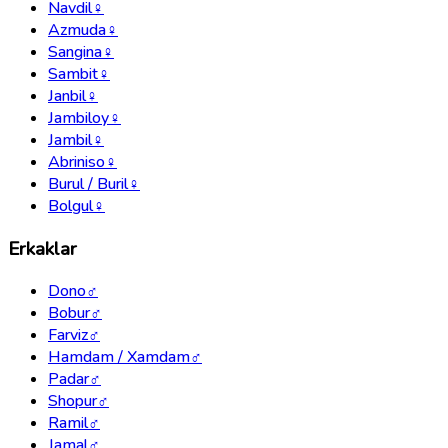
Navdil
♀
Azmuda
♀
Sangina
♀
Sambit
♀
Janbil
♀
Jambiloy
♀
Jambil
♀
Abriniso
♀
Burul / Buril
♀
Bolgul
♀
Erkaklar
Dono
♂
Bobur
♂
Farviz
♂
Hamdam / Xamdam
♂
Padar
♂
Shopur
♂
Ramil
♂
Jamal
♂