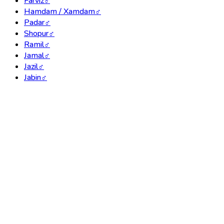
Farviz
♂
Hamdam / Xamdam
♂
Padar
♂
Shopur
♂
Ramil
♂
Jamal
♂
Jazil
♂
Jabin
♂