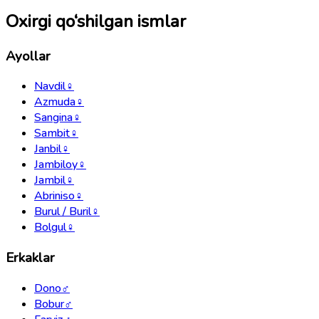
Oxirgi qo‘shilgan ismlar
Ayollar
Navdil
♀
Azmuda
♀
Sangina
♀
Sambit
♀
Janbil
♀
Jambiloy
♀
Jambil
♀
Abriniso
♀
Burul / Buril
♀
Bolgul
♀
Erkaklar
Dono
♂
Bobur
♂