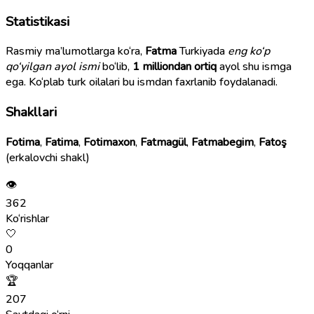
Statistikasi
Rasmiy ma’lumotlarga ko‘ra,
Fatma
Turkiyada
eng ko‘p
qo‘yilgan ayol ismi
bo‘lib,
1 milliondan ortiq
ayol shu ismga
ega. Ko‘plab turk oilalari bu ismdan faxrlanib foydalanadi.
Shakllari
Fotima
,
Fatima
,
Fotimaxon
,
Fatmagül
,
Fatmabegim
,
Fatoş
(erkalovchi shakl)
👁
362
Ko‘rishlar
🤍
0
Yoqqanlar
🏆
207