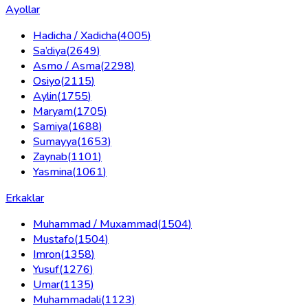
Ayollar
Hadicha / Xadicha
(
4005
)
Sa’diya
(
2649
)
Asmo / Asma
(
2298
)
Osiyo
(
2115
)
Aylin
(
1755
)
Maryam
(
1705
)
Samiya
(
1688
)
Sumayya
(
1653
)
Zaynab
(
1101
)
Yasmina
(
1061
)
Erkaklar
Muhammad / Muxammad
(
1504
)
Mustafo
(
1504
)
Imron
(
1358
)
Yusuf
(
1276
)
Umar
(
1135
)
Muhammadali
(
1123
)