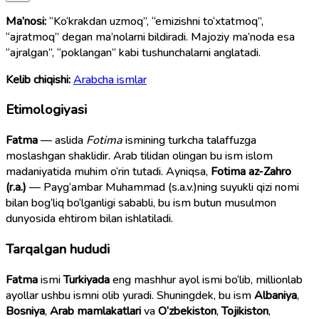
Ma’nosi:
“Ko‘krakdan uzmoq”, “emizishni to‘xtatmoq”,
“ajratmoq” degan ma’nolarni bildiradi. Majoziy ma’noda esa
“ajralgan”, “poklangan” kabi tushunchalarni anglatadi.
Kelib chiqishi:
Arabcha ismlar
Etimologiyasi
Fatma
— aslida
Fotima
ismining turkcha talaffuzga
moslashgan shaklidir. Arab tilidan olingan bu ism islom
madaniyatida muhim o‘rin tutadi. Ayniqsa,
Fotima az-Zahro
(r.a.)
— Payg‘ambar Muhammad (s.a.v.)ning suyukli qizi nomi
bilan bog‘liq bo‘lganligi sababli, bu ism butun musulmon
dunyosida ehtirom bilan ishlatiladi.
Tarqalgan hududi
Fatma
ismi
Turkiyada
eng mashhur ayol ismi bo‘lib, millionlab
ayollar ushbu ismni olib yuradi. Shuningdek, bu ism
Albaniya
,
Bosniya
,
Arab mamlakatlari
va
O‘zbekiston
,
Tojikiston
,