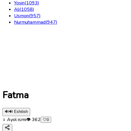
Yosin
(
1093
)
Ali
(
1058
)
Usmon
(
957
)
Nurmuhammad
(
947
)
Fatma
🔊
🔊 Eshitish
♀ Ayol ismi
👁
362
🤍
0