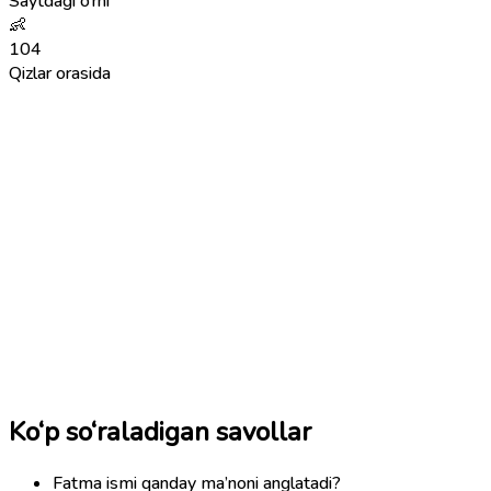
Saytdagi o‘rni
👶
104
Qizlar orasida
Ko‘p so‘raladigan savollar
Fatma ismi qanday ma’noni anglatadi?