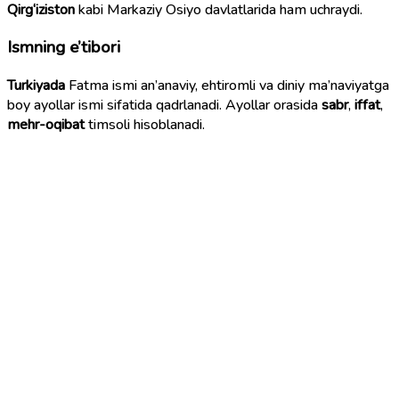
Qirg‘iziston
kabi Markaziy Osiyo davlatlarida ham uchraydi.
Ismning e’tibori
Turkiyada
Fatma ismi an’anaviy, ehtiromli va diniy ma’naviyatga
boy ayollar ismi sifatida qadrlanadi. Ayollar orasida
sabr
,
iffat
,
mehr-oqibat
timsoli hisoblanadi.