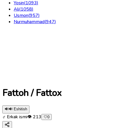
Yosin
(
1093
)
Ali
(
1058
)
Usmon
(
957
)
Nurmuhammad
(
947
)
Fattoh / Fattox
🔊
🔊 Eshitish
♂ Erkak ismi
👁
213
🤍
0