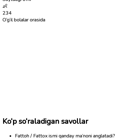
👶
234
O‘g‘il bolalar orasida
Ko‘p so‘raladigan savollar
Fattoh / Fattox ismi qanday ma’noni anglatadi?