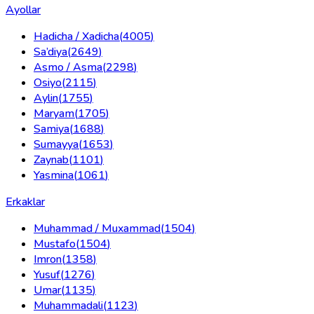
Ayollar
Hadicha / Xadicha
(
4005
)
Sa’diya
(
2649
)
Asmo / Asma
(
2298
)
Osiyo
(
2115
)
Aylin
(
1755
)
Maryam
(
1705
)
Samiya
(
1688
)
Sumayya
(
1653
)
Zaynab
(
1101
)
Yasmina
(
1061
)
Erkaklar
Muhammad / Muxammad
(
1504
)
Mustafo
(
1504
)
Imron
(
1358
)
Yusuf
(
1276
)
Umar
(
1135
)
Muhammadali
(
1123
)