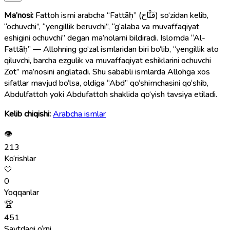
Ma’nosi:
Fattoh ismi arabcha “Fattāḥ” (فَتَّاح) so‘zidan kelib,
“ochuvchi”, “yengillik beruvchi”, “g‘alaba va muvaffaqiyat
eshigini ochuvchi” degan ma’nolarni bildiradi. Islomda “Al-
Fattāḥ” — Allohning go‘zal ismlaridan biri bo‘lib, “yengillik ato
qiluvchi, barcha ezgulik va muvaffaqiyat eshiklarini ochuvchi
Zot” ma’nosini anglatadi. Shu sababli ismlarda Allohga xos
sifatlar mavjud bo‘lsa, oldiga “Abd” qo‘shimchasini qo‘shib,
Abdulfattoh yoki Abdufattoh shaklida qo‘yish tavsiya etiladi.
Kelib chiqishi:
Arabcha ismlar
👁
213
Ko‘rishlar
🤍
0
Yoqqanlar
🏆
451
Saytdagi o‘rni