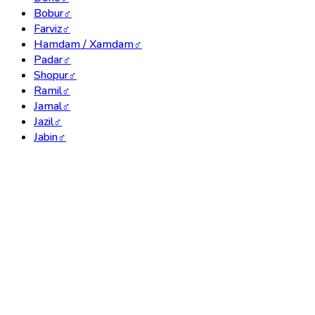
Bobur
♂
Farviz
♂
Hamdam / Xamdam
♂
Padar
♂
Shopur
♂
Ramil
♂
Jamal
♂
Jazil
♂
Jabin
♂