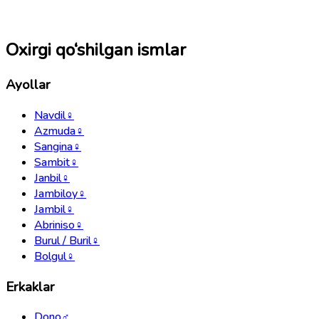
Oxirgi qo‘shilgan ismlar
Ayollar
Navdil
♀
Azmuda
♀
Sangina
♀
Sambit
♀
Janbil
♀
Jambiloy
♀
Jambil
♀
Abriniso
♀
Burul / Buril
♀
Bolgul
♀
Erkaklar
Dono
♂