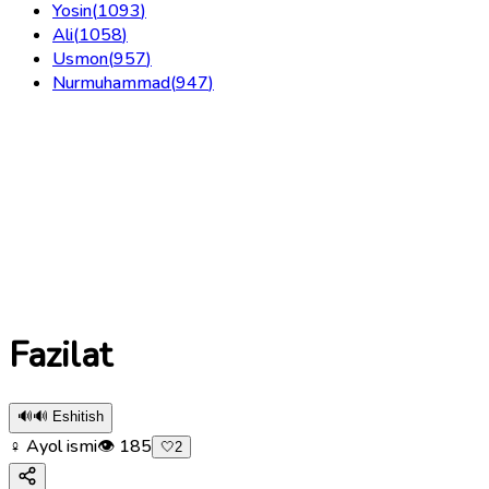
Yosin
(
1093
)
Ali
(
1058
)
Usmon
(
957
)
Nurmuhammad
(
947
)
Fazilat
🔊
🔊 Eshitish
♀ Ayol ismi
👁
185
🤍
2