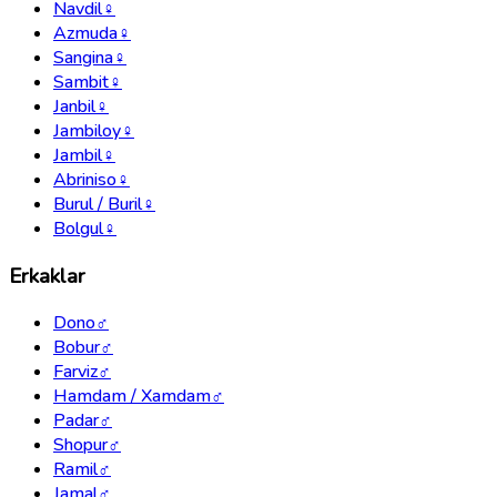
Navdil
♀
Azmuda
♀
Sangina
♀
Sambit
♀
Janbil
♀
Jambiloy
♀
Jambil
♀
Abriniso
♀
Burul / Buril
♀
Bolgul
♀
Erkaklar
Dono
♂
Bobur
♂
Farviz
♂
Hamdam / Xamdam
♂
Padar
♂
Shopur
♂
Ramil
♂
Jamal
♂