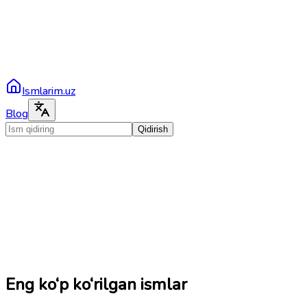
Ismlarim.uz
Blog
Qidirish
Eng ko‘p ko‘rilgan ismlar