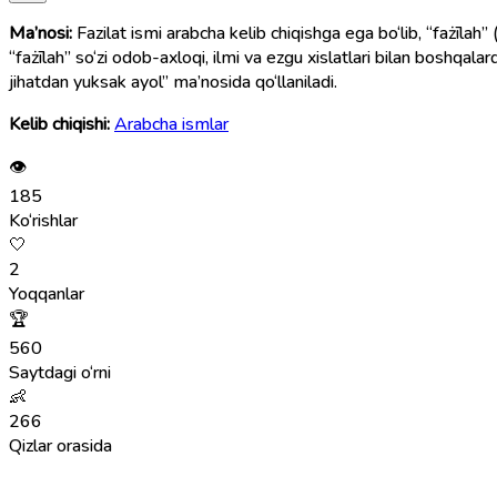
Ma’nosi:
Fazilat ismi arabcha kelib chiqishga ega bo‘lib, “fażīlah” (فَضِيلَة) so‘zidan olingan. Bu so‘z “ezgulik”, “yaxshilik”, “fazilat”, “odob”, “afzallik” degan ma’nolarni bildiradi. Islom manbalarid
“fażīlah” so‘zi odob-axloqi, ilmi va ezgu xislatlari bilan boshqalar
jihatdan yuksak ayol” ma’nosida qo‘llaniladi.
Kelib chiqishi:
Arabcha ismlar
👁
185
Ko‘rishlar
🤍
2
Yoqqanlar
🏆
560
Saytdagi o‘rni
👶
266
Qizlar orasida