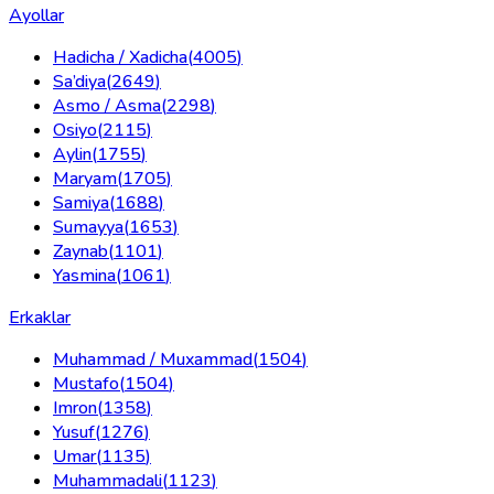
Ayollar
Hadicha / Xadicha
(
4005
)
Sa’diya
(
2649
)
Asmo / Asma
(
2298
)
Osiyo
(
2115
)
Aylin
(
1755
)
Maryam
(
1705
)
Samiya
(
1688
)
Sumayya
(
1653
)
Zaynab
(
1101
)
Yasmina
(
1061
)
Erkaklar
Muhammad / Muxammad
(
1504
)
Mustafo
(
1504
)
Imron
(
1358
)
Yusuf
(
1276
)
Umar
(
1135
)
Muhammadali
(
1123
)