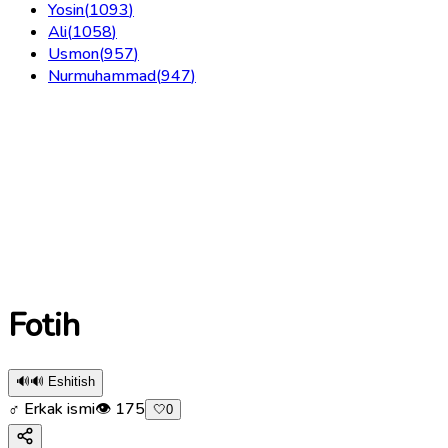
Yosin
(
1093
)
Ali
(
1058
)
Usmon
(
957
)
Nurmuhammad
(
947
)
Fotih
🔊
🔊 Eshitish
♂ Erkak ismi
👁
175
🤍
0