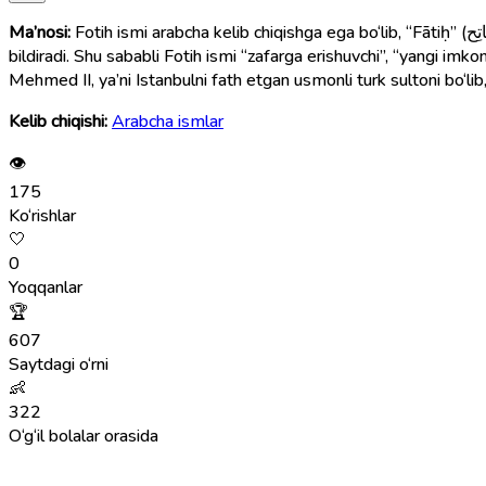
Ma’nosi:
Fotih ismi arabcha kelib chiqishga ega bo‘lib, “Fātiḥ” (فَاتِح) so‘zidan olingan. Bu so‘z “g‘alaba qozongan”, “zafarga erishgan”, “fath qiluvchi”, ya’ni “yangi yo‘l ochuvchi” degan ma’nolarni
bildiradi. Shu sababli Fotih ismi “zafarga erishuvchi”, “yangi imk
Mehmed II, ya’ni Istanbulni fath etgan usmonli turk sultoni bo‘lib, 
Kelib chiqishi:
Arabcha ismlar
👁
175
Ko‘rishlar
🤍
0
Yoqqanlar
🏆
607
Saytdagi o‘rni
👶
322
O‘g‘il bolalar orasida