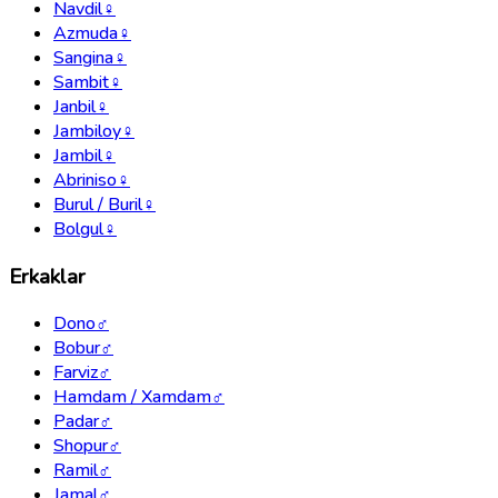
Navdil
♀
Azmuda
♀
Sangina
♀
Sambit
♀
Janbil
♀
Jambiloy
♀
Jambil
♀
Abriniso
♀
Burul / Buril
♀
Bolgul
♀
Erkaklar
Dono
♂
Bobur
♂
Farviz
♂
Hamdam / Xamdam
♂
Padar
♂
Shopur
♂
Ramil
♂
Jamal
♂