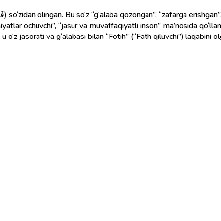
oniyatlar ochuvchi”, “jasur va muvaffaqiyatli inson” ma’nosida qo‘ll
u o‘z jasorati va g‘alabasi bilan “Fotih” (“Fath qiluvchi”) laqabini ol