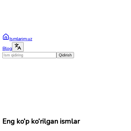
Ismlarim.uz
Blog
Qidirish
Eng ko‘p ko‘rilgan ismlar