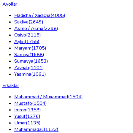
Ayollar
Hadicha / Xadicha
(
4005
)
Sa’diya
(
2649
)
Asmo / Asma
(
2298
)
Osiyo
(
2115
)
Aylin
(
1755
)
Maryam
(
1705
)
Samiya
(
1688
)
Sumayya
(
1653
)
Zaynab
(
1101
)
Yasmina
(
1061
)
Erkaklar
Muhammad / Muxammad
(
1504
)
Mustafo
(
1504
)
Imron
(
1358
)
Yusuf
(
1276
)
Umar
(
1135
)
Muhammadali
(
1123
)