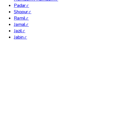
Padar
♂
Shopur
♂
Ramil
♂
Jamal
♂
Jazil
♂
Jabin
♂