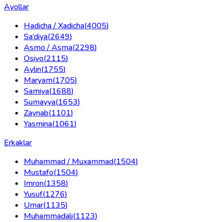
Ayollar
Hadicha / Xadicha
(
4005
)
Sa’diya
(
2649
)
Asmo / Asma
(
2298
)
Osiyo
(
2115
)
Aylin
(
1755
)
Maryam
(
1705
)
Samiya
(
1688
)
Sumayya
(
1653
)
Zaynab
(
1101
)
Yasmina
(
1061
)
Erkaklar
Muhammad / Muxammad
(
1504
)
Mustafo
(
1504
)
Imron
(
1358
)
Yusuf
(
1276
)
Umar
(
1135
)
Muhammadali
(
1123
)