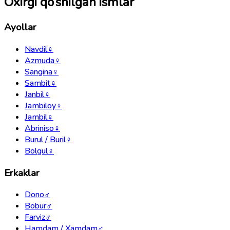
Oxirgi qo‘shilgan ismlar
Ayollar
Navdil
♀
Azmuda
♀
Sangina
♀
Sambit
♀
Janbil
♀
Jambiloy
♀
Jambil
♀
Abriniso
♀
Burul / Buril
♀
Bolgul
♀
Erkaklar
Dono
♂
Bobur
♂
Farviz
♂
Hamdam / Xamdam
♂