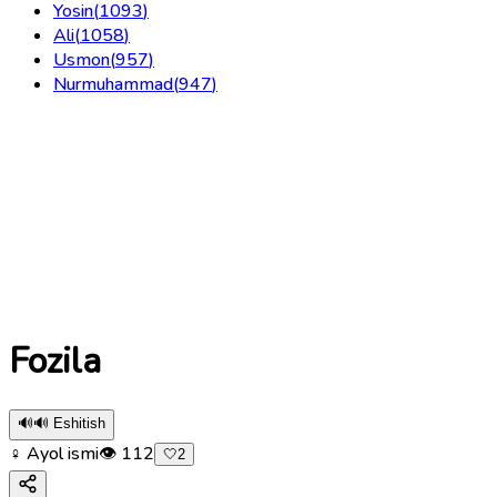
Yosin
(
1093
)
Ali
(
1058
)
Usmon
(
957
)
Nurmuhammad
(
947
)
Fozila
🔊
🔊 Eshitish
♀ Ayol ismi
👁
112
🤍
2