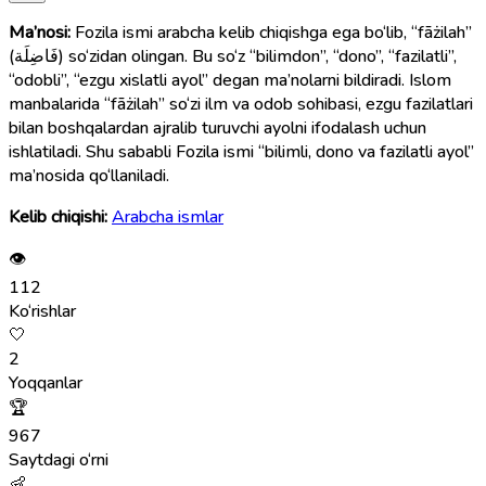
Ma’nosi:
Fozila ismi arabcha kelib chiqishga ega bo‘lib, “fāżilah”
(فَاضِلَة) so‘zidan olingan. Bu so‘z “bilimdon”, “dono”, “fazilatli”,
“odobli”, “ezgu xislatli ayol” degan ma’nolarni bildiradi. Islom
manbalarida “fāżilah” so‘zi ilm va odob sohibasi, ezgu fazilatlari
bilan boshqalardan ajralib turuvchi ayolni ifodalash uchun
ishlatiladi. Shu sababli Fozila ismi “bilimli, dono va fazilatli ayol”
ma’nosida qo‘llaniladi.
Kelib chiqishi:
Arabcha ismlar
👁
112
Ko‘rishlar
🤍
2
Yoqqanlar
🏆
967
Saytdagi o‘rni
👶