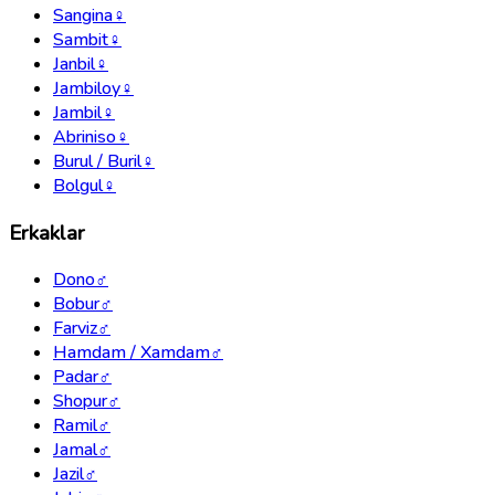
Sangina
♀
Sambit
♀
Janbil
♀
Jambiloy
♀
Jambil
♀
Abriniso
♀
Burul / Buril
♀
Bolgul
♀
Erkaklar
Dono
♂
Bobur
♂
Farviz
♂
Hamdam / Xamdam
♂
Padar
♂
Shopur
♂
Ramil
♂
Jamal
♂
Jazil
♂