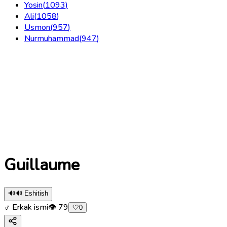
Yosin
(
1093
)
Ali
(
1058
)
Usmon
(
957
)
Nurmuhammad
(
947
)
Guillaume
🔊
🔊 Eshitish
♂ Erkak ismi
👁
79
🤍
0