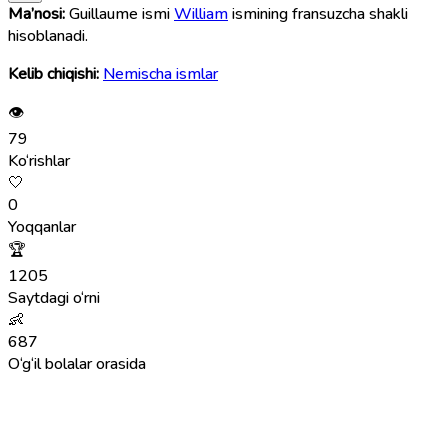
Ma’nosi:
Guillaume ismi
William
ismining fransuzcha shakli
hisoblanadi.
Kelib chiqishi:
Nemischa ismlar
👁
79
Ko‘rishlar
🤍
0
Yoqqanlar
🏆
1205
Saytdagi o‘rni
👶
687
O‘g‘il bolalar orasida