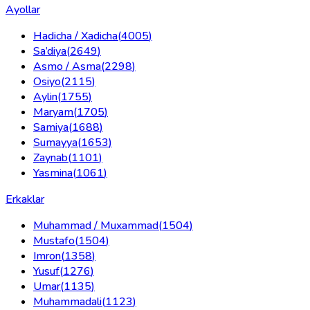
Ayollar
Hadicha / Xadicha
(
4005
)
Sa’diya
(
2649
)
Asmo / Asma
(
2298
)
Osiyo
(
2115
)
Aylin
(
1755
)
Maryam
(
1705
)
Samiya
(
1688
)
Sumayya
(
1653
)
Zaynab
(
1101
)
Yasmina
(
1061
)
Erkaklar
Muhammad / Muxammad
(
1504
)
Mustafo
(
1504
)
Imron
(
1358
)
Yusuf
(
1276
)
Umar
(
1135
)
Muhammadali
(
1123
)