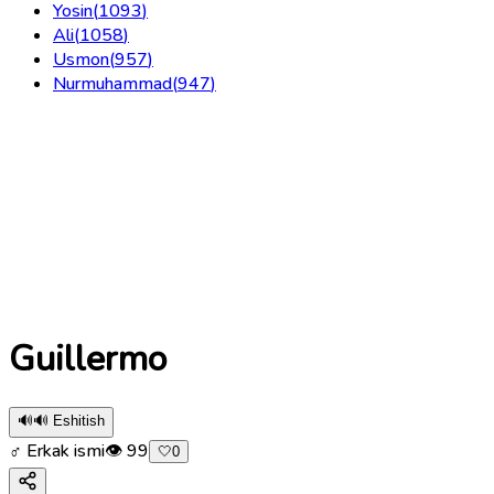
Yosin
(
1093
)
Ali
(
1058
)
Usmon
(
957
)
Nurmuhammad
(
947
)
Guillermo
🔊
🔊 Eshitish
♂ Erkak ismi
👁
99
🤍
0