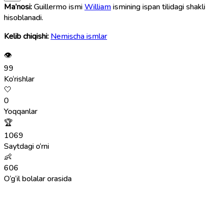
Ma’nosi:
Guillermo ismi
William
ismining ispan tilidagi shakli
hisoblanadi.
Kelib chiqishi:
Nemischa ismlar
👁
99
Ko‘rishlar
🤍
0
Yoqqanlar
🏆
1069
Saytdagi o‘rni
👶
606
O‘g‘il bolalar orasida