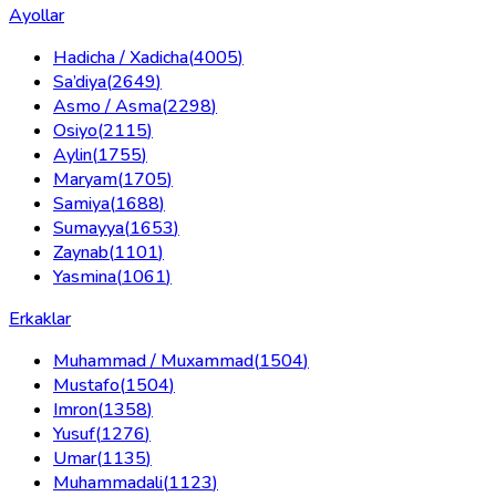
Ayollar
Hadicha / Xadicha
(
4005
)
Sa’diya
(
2649
)
Asmo / Asma
(
2298
)
Osiyo
(
2115
)
Aylin
(
1755
)
Maryam
(
1705
)
Samiya
(
1688
)
Sumayya
(
1653
)
Zaynab
(
1101
)
Yasmina
(
1061
)
Erkaklar
Muhammad / Muxammad
(
1504
)
Mustafo
(
1504
)
Imron
(
1358
)
Yusuf
(
1276
)
Umar
(
1135
)
Muhammadali
(
1123
)