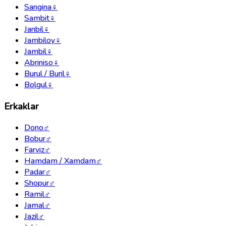
Sangina
♀
Sambit
♀
Janbil
♀
Jambiloy
♀
Jambil
♀
Abriniso
♀
Burul / Buril
♀
Bolgul
♀
Erkaklar
Dono
♂
Bobur
♂
Farviz
♂
Hamdam / Xamdam
♂
Padar
♂
Shopur
♂
Ramil
♂
Jamal
♂
Jazil
♂