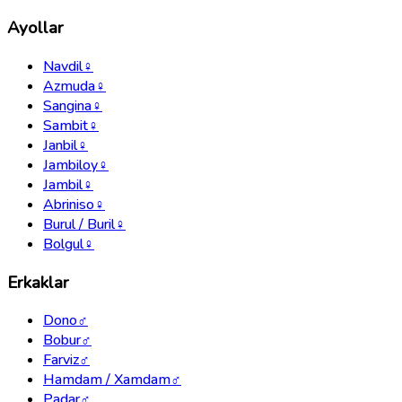
Ayollar
Navdil
♀
Azmuda
♀
Sangina
♀
Sambit
♀
Janbil
♀
Jambiloy
♀
Jambil
♀
Abriniso
♀
Burul / Buril
♀
Bolgul
♀
Erkaklar
Dono
♂
Bobur
♂
Farviz
♂
Hamdam / Xamdam
♂
Padar
♂