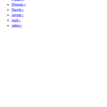
Shopur
♂
Ramil
♂
Jamal
♂
Jazil
♂
Jabin
♂