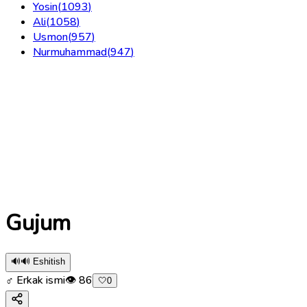
Yosin
(
1093
)
Ali
(
1058
)
Usmon
(
957
)
Nurmuhammad
(
947
)
Gujum
🔊
🔊 Eshitish
♂ Erkak ismi
👁
86
🤍
0