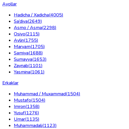
Ayollar
Hadicha / Xadicha
(
4005
)
Sa’diya
(
2649
)
Asmo / Asma
(
2298
)
Osiyo
(
2115
)
Aylin
(
1755
)
Maryam
(
1705
)
Samiya
(
1688
)
Sumayya
(
1653
)
Zaynab
(
1101
)
Yasmina
(
1061
)
Erkaklar
Muhammad / Muxammad
(
1504
)
Mustafo
(
1504
)
Imron
(
1358
)
Yusuf
(
1276
)
Umar
(
1135
)
Muhammadali
(
1123
)