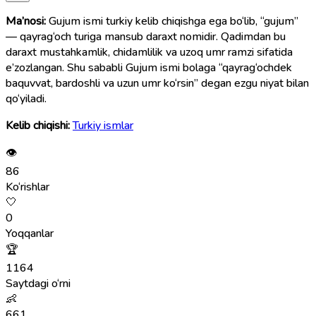
Ma’nosi:
Gujum ismi turkiy kelib chiqishga ega bo‘lib, “gujum”
— qayrag‘och turiga mansub daraxt nomidir. Qadimdan bu
daraxt mustahkamlik, chidamlilik va uzoq umr ramzi sifatida
e’zozlangan. Shu sababli Gujum ismi bolaga “qayrag‘ochdek
baquvvat, bardoshli va uzun umr ko‘rsin” degan ezgu niyat bilan
qo‘yiladi.
Kelib chiqishi:
Turkiy ismlar
👁
86
Ko‘rishlar
🤍
0
Yoqqanlar
🏆
1164
Saytdagi o‘rni
👶
661