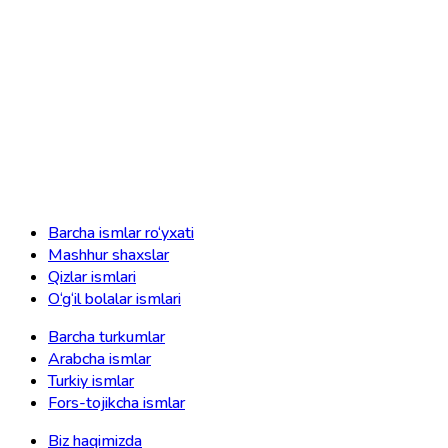
Barcha ismlar ro‘yxati
Mashhur shaxslar
Qizlar ismlari
O‘g‘il bolalar ismlari
Barcha turkumlar
Arabcha ismlar
Turkiy ismlar
Fors-tojikcha ismlar
Biz haqimizda