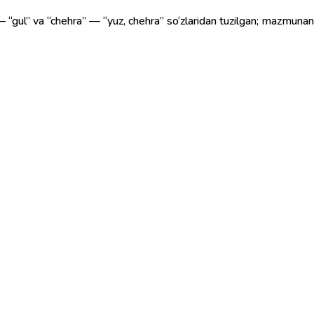
— “gul” va “chehra” — “yuz, chehra” so‘zlaridan tuzilgan; mazmunan “g