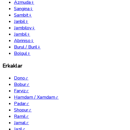
Azmuda
♀
Sangina
♀
Sambit
♀
Janbil
♀
Jambiloy
♀
Jambil
♀
Abriniso
♀
Burul / Buril
♀
Bolgul
♀
Erkaklar
Dono
♂
Bobur
♂
Farviz
♂
Hamdam / Xamdam
♂
Padar
♂
Shopur
♂
Ramil
♂
Jamal
♂
Jazil
♂