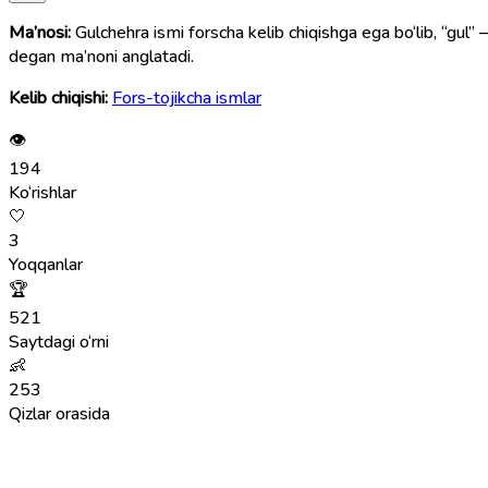
Ma’nosi:
Gulchehra ismi forscha kelib chiqishga ega bo‘lib, “gul” 
degan ma’noni anglatadi.
Kelib chiqishi:
Fors-tojikcha ismlar
👁
194
Ko‘rishlar
🤍
3
Yoqqanlar
🏆
521
Saytdagi o‘rni
👶
253
Qizlar orasida