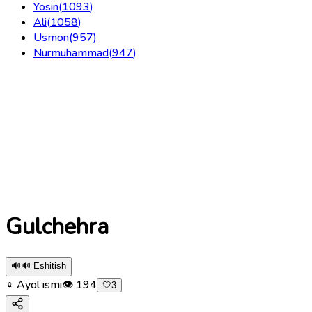
Yosin
(
1093
)
Ali
(
1058
)
Usmon
(
957
)
Nurmuhammad
(
947
)
Gulchehra
🔊
🔊 Eshitish
♀ Ayol ismi
👁
194
🤍
3