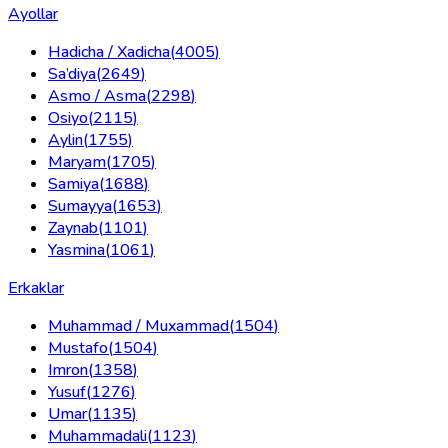
Ayollar
Hadicha / Xadicha
(
4005
)
Sa’diya
(
2649
)
Asmo / Asma
(
2298
)
Osiyo
(
2115
)
Aylin
(
1755
)
Maryam
(
1705
)
Samiya
(
1688
)
Sumayya
(
1653
)
Zaynab
(
1101
)
Yasmina
(
1061
)
Erkaklar
Muhammad / Muxammad
(
1504
)
Mustafo
(
1504
)
Imron
(
1358
)
Yusuf
(
1276
)
Umar
(
1135
)
Muhammadali
(
1123
)