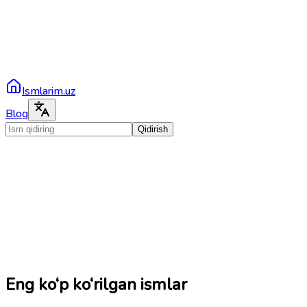
Ismlarim.uz
Blog
Qidirish
Eng ko‘p ko‘rilgan ismlar