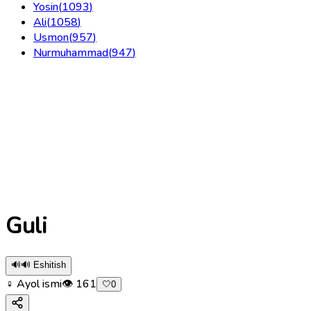
Yosin
(
1093
)
Ali
(
1058
)
Usmon
(
957
)
Nurmuhammad
(
947
)
Guli
🔊
🔊 Eshitish
♀ Ayol ismi
👁
161
🤍
0