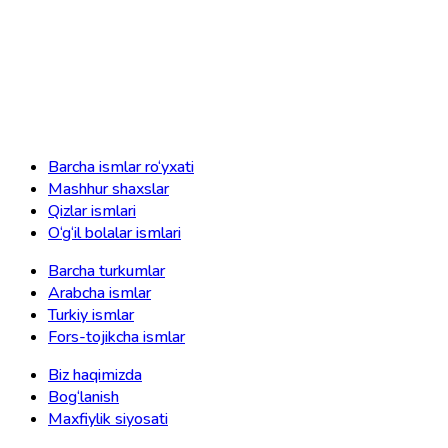
Barcha ismlar ro‘yxati
Mashhur shaxslar
Qizlar ismlari
O‘g‘il bolalar ismlari
Barcha turkumlar
Arabcha ismlar
Turkiy ismlar
Fors-tojikcha ismlar
Biz haqimizda
Bog‘lanish
Maxfiylik siyosati