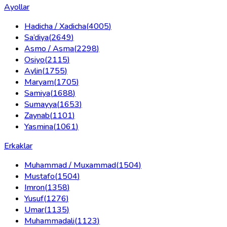
Ayollar
Hadicha / Xadicha
(
4005
)
Sa’diya
(
2649
)
Asmo / Asma
(
2298
)
Osiyo
(
2115
)
Aylin
(
1755
)
Maryam
(
1705
)
Samiya
(
1688
)
Sumayya
(
1653
)
Zaynab
(
1101
)
Yasmina
(
1061
)
Erkaklar
Muhammad / Muxammad
(
1504
)
Mustafo
(
1504
)
Imron
(
1358
)
Yusuf
(
1276
)
Umar
(
1135
)
Muhammadali
(
1123
)