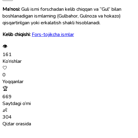
Ma’nosi:
Guli ismi forschadan kelib chiqqan va “Gul” bilan
boshlanadigan ismlarning (Gulbahor, Gulnoza va hokazo)
qisqartirilgan yoki erkalatish shakli hisoblanadi.
Kelib chiqishi:
Fors-tojikcha ismlar
👁
161
Ko‘rishlar
🤍
0
Yoqqanlar
🏆
669
Saytdagi o‘rni
👶
304
Qizlar orasida