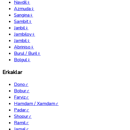
Navdil
♀
Azmuda
♀
Sangina
♀
Sambit
♀
Janbil
♀
Jambiloy
♀
Jambil
♀
Abriniso
♀
Burul / Buril
♀
Bolgul
♀
Erkaklar
Dono
♂
Bobur
♂
Farviz
♂
Hamdam / Xamdam
♂
Padar
♂
Shopur
♂
Ramil
♂
Jamal
♂