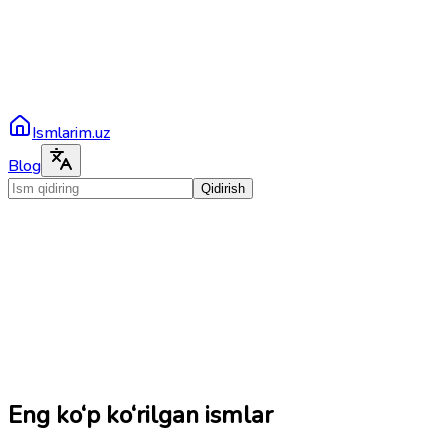
Ismlarim.uz
Blog
Qidirish
Eng ko‘p ko‘rilgan ismlar