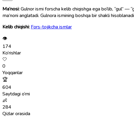
Ma’nosi:
Gulnor ismi forscha kelib chiqishga ega bo‘lib, “gul” — “g
ma’noni anglatadi. Gulnora ismining boshqa bir shakli hisoblanadi
Kelib chiqishi:
Fors-tojikcha ismlar
👁
174
Ko‘rishlar
🤍
0
Yoqqanlar
🏆
604
Saytdagi o‘rni
👶
284
Qizlar orasida