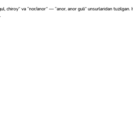
ul, chiroy” va “nor/anor” — “anor, anor guli” unsurlaridan tuzilgan. I
.