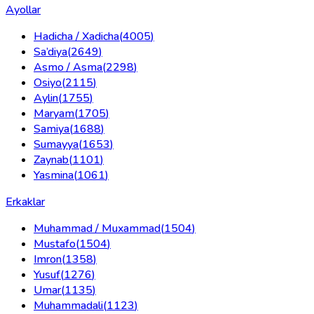
Ayollar
Hadicha / Xadicha
(
4005
)
Sa’diya
(
2649
)
Asmo / Asma
(
2298
)
Osiyo
(
2115
)
Aylin
(
1755
)
Maryam
(
1705
)
Samiya
(
1688
)
Sumayya
(
1653
)
Zaynab
(
1101
)
Yasmina
(
1061
)
Erkaklar
Muhammad / Muxammad
(
1504
)
Mustafo
(
1504
)
Imron
(
1358
)
Yusuf
(
1276
)
Umar
(
1135
)
Muhammadali
(
1123
)