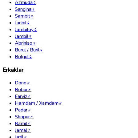
Azmuda
♀
Sangina
♀
Sambit
♀
Janbil
♀
Jambiloy
♀
Jambil
♀
Abriniso
♀
Burul / Buril
♀
Bolgul
♀
Erkaklar
Dono
♂
Bobur
♂
Farviz
♂
Hamdam / Xamdam
♂
Padar
♂
Shopur
♂
Ramil
♂
Jamal
♂
Jazil
♂