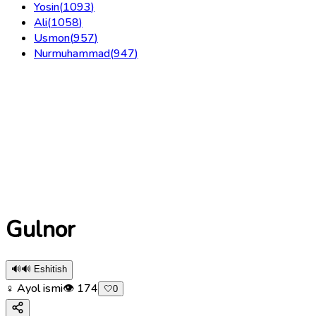
Yosin
(
1093
)
Ali
(
1058
)
Usmon
(
957
)
Nurmuhammad
(
947
)
Gulnor
🔊
🔊 Eshitish
♀ Ayol ismi
👁
174
🤍
0