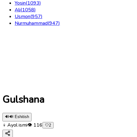
Yosin
(
1093
)
Ali
(
1058
)
Usmon
(
957
)
Nurmuhammad
(
947
)
Gulshana
🔊
🔊 Eshitish
♀ Ayol ismi
👁
116
🤍
2