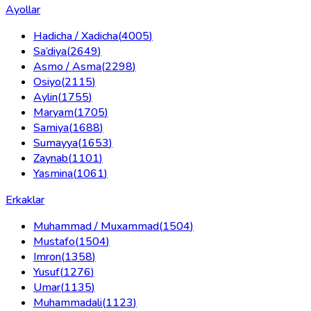
Ayollar
Hadicha / Xadicha
(
4005
)
Sa’diya
(
2649
)
Asmo / Asma
(
2298
)
Osiyo
(
2115
)
Aylin
(
1755
)
Maryam
(
1705
)
Samiya
(
1688
)
Sumayya
(
1653
)
Zaynab
(
1101
)
Yasmina
(
1061
)
Erkaklar
Muhammad / Muxammad
(
1504
)
Mustafo
(
1504
)
Imron
(
1358
)
Yusuf
(
1276
)
Umar
(
1135
)
Muhammadali
(
1123
)