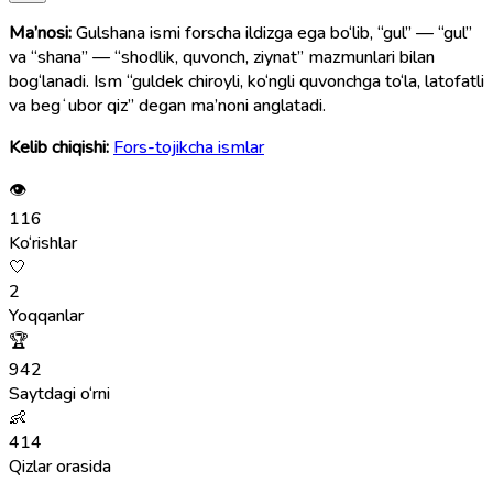
Ma’nosi:
Gulshana ismi forscha ildizga ega bo‘lib, “gul” — “gul”
va “shana” — “shodlik, quvonch, ziynat” mazmunlari bilan
bog‘lanadi. Ism “guldek chiroyli, ko‘ngli quvonchga to‘la, latofatli
va begʻubor qiz” degan ma’noni anglatadi.
Kelib chiqishi:
Fors-tojikcha ismlar
👁
116
Ko‘rishlar
🤍
2
Yoqqanlar
🏆
942
Saytdagi o‘rni
👶
414
Qizlar orasida