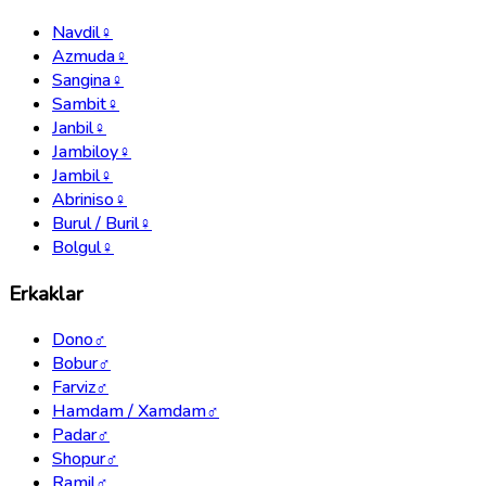
Navdil
♀
Azmuda
♀
Sangina
♀
Sambit
♀
Janbil
♀
Jambiloy
♀
Jambil
♀
Abriniso
♀
Burul / Buril
♀
Bolgul
♀
Erkaklar
Dono
♂
Bobur
♂
Farviz
♂
Hamdam / Xamdam
♂
Padar
♂
Shopur
♂
Ramil
♂