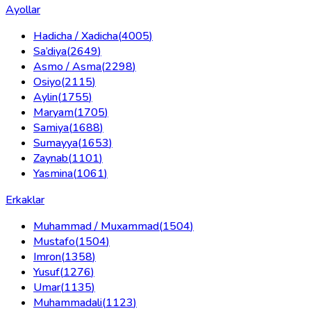
Ayollar
Hadicha / Xadicha
(
4005
)
Sa’diya
(
2649
)
Asmo / Asma
(
2298
)
Osiyo
(
2115
)
Aylin
(
1755
)
Maryam
(
1705
)
Samiya
(
1688
)
Sumayya
(
1653
)
Zaynab
(
1101
)
Yasmina
(
1061
)
Erkaklar
Muhammad / Muxammad
(
1504
)
Mustafo
(
1504
)
Imron
(
1358
)
Yusuf
(
1276
)
Umar
(
1135
)
Muhammadali
(
1123
)