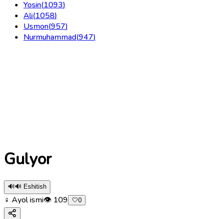
Yosin
(
1093
)
Ali
(
1058
)
Usmon
(
957
)
Nurmuhammad
(
947
)
Gulyor
🔊
🔊 Eshitish
♀ Ayol ismi
👁
109
🤍
0