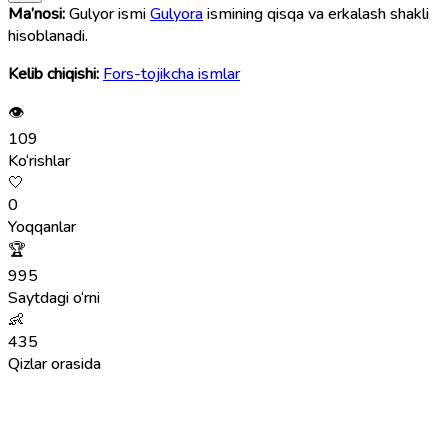
Ma’nosi:
Gulyor ismi
Gulyora
ismining qisqa va erkalash shakli
hisoblanadi.
Kelib chiqishi:
Fors-tojikcha ismlar
👁
109
Ko‘rishlar
🤍
0
Yoqqanlar
🏆
995
Saytdagi o‘rni
👶
435
Qizlar orasida