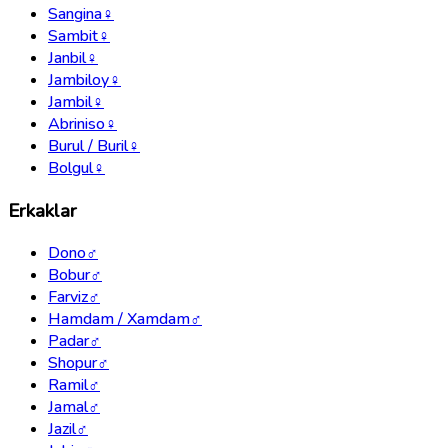
Sangina
♀
Sambit
♀
Janbil
♀
Jambiloy
♀
Jambil
♀
Abriniso
♀
Burul / Buril
♀
Bolgul
♀
Erkaklar
Dono
♂
Bobur
♂
Farviz
♂
Hamdam / Xamdam
♂
Padar
♂
Shopur
♂
Ramil
♂
Jamal
♂
Jazil
♂