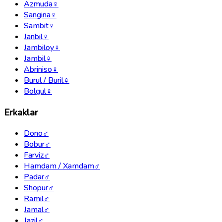
Azmuda
♀
Sangina
♀
Sambit
♀
Janbil
♀
Jambiloy
♀
Jambil
♀
Abriniso
♀
Burul / Buril
♀
Bolgul
♀
Erkaklar
Dono
♂
Bobur
♂
Farviz
♂
Hamdam / Xamdam
♂
Padar
♂
Shopur
♂
Ramil
♂
Jamal
♂
Jazil
♂