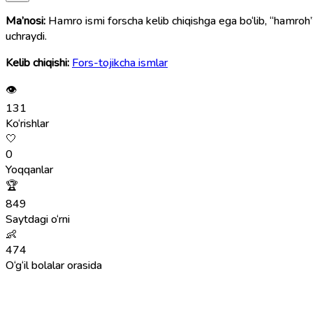
Ma’nosi:
Hamro ismi forscha kelib chiqishga ega bo‘lib, “hamroh” — “yo‘ldosh,
uchraydi.
Kelib chiqishi:
Fors-tojikcha ismlar
👁
131
Ko‘rishlar
🤍
0
Yoqqanlar
🏆
849
Saytdagi o‘rni
👶
474
O‘g‘il bolalar orasida