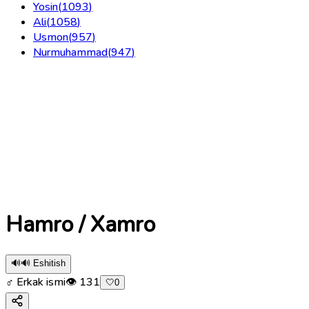
Yosin
(
1093
)
Ali
(
1058
)
Usmon
(
957
)
Nurmuhammad
(
947
)
Hamro / Xamro
🔊
🔊 Eshitish
♂ Erkak ismi
👁
131
🤍
0