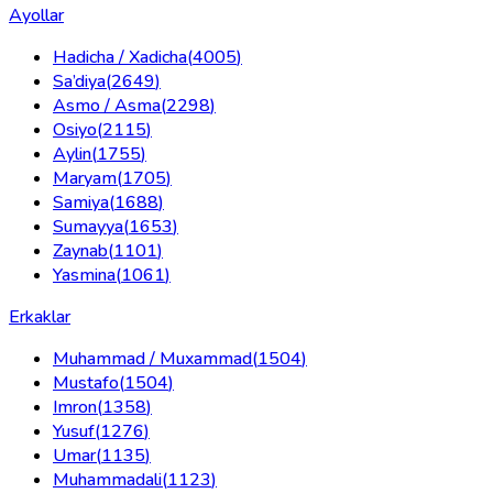
Ayollar
Hadicha / Xadicha
(
4005
)
Sa’diya
(
2649
)
Asmo / Asma
(
2298
)
Osiyo
(
2115
)
Aylin
(
1755
)
Maryam
(
1705
)
Samiya
(
1688
)
Sumayya
(
1653
)
Zaynab
(
1101
)
Yasmina
(
1061
)
Erkaklar
Muhammad / Muxammad
(
1504
)
Mustafo
(
1504
)
Imron
(
1358
)
Yusuf
(
1276
)
Umar
(
1135
)
Muhammadali
(
1123
)