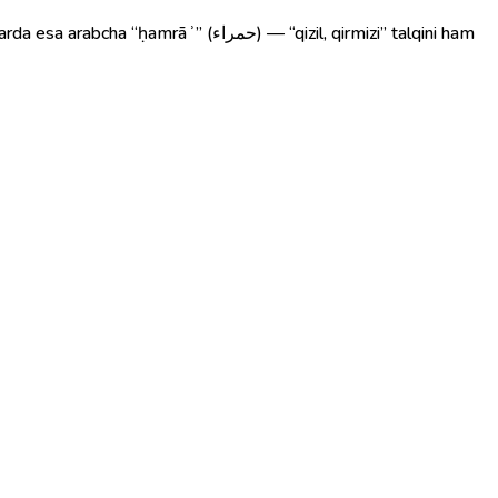
حمر) — “qizil, qirmizi” talqini ham