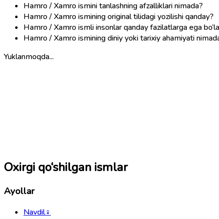
Hamro / Xamro ismini tanlashning afzalliklari nimada?
Hamro / Xamro ismining original tilidagi yozilishi qanday?
Hamro / Xamro ismli insonlar qanday fazilatlarga ega bo‘l
Hamro / Xamro ismining diniy yoki tarixiy ahamiyati nimad
Yuklanmoqda...
Oxirgi qo‘shilgan ismlar
Ayollar
Navdil
♀