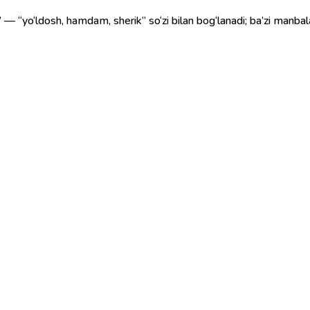
 hamdam, sherik” so‘zi bilan bog‘lanadi; ba’zi manbalarda esa arabcha “ḥamrāʾ” (اء