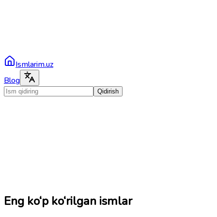
Ismlarim.uz
Blog
Qidirish
Eng ko‘p ko‘rilgan ismlar