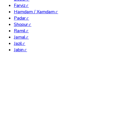
Farviz
♂
Hamdam / Xamdam
♂
Padar
♂
Shopur
♂
Ramil
♂
Jamal
♂
Jazil
♂
Jabin
♂