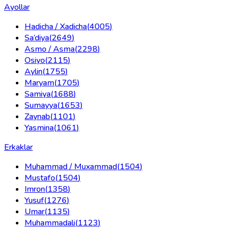
Ayollar
Hadicha / Xadicha
(
4005
)
Sa’diya
(
2649
)
Asmo / Asma
(
2298
)
Osiyo
(
2115
)
Aylin
(
1755
)
Maryam
(
1705
)
Samiya
(
1688
)
Sumayya
(
1653
)
Zaynab
(
1101
)
Yasmina
(
1061
)
Erkaklar
Muhammad / Muxammad
(
1504
)
Mustafo
(
1504
)
Imron
(
1358
)
Yusuf
(
1276
)
Umar
(
1135
)
Muhammadali
(
1123
)