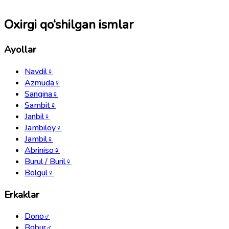
Oxirgi qo‘shilgan ismlar
Ayollar
Navdil
♀
Azmuda
♀
Sangina
♀
Sambit
♀
Janbil
♀
Jambiloy
♀
Jambil
♀
Abriniso
♀
Burul / Buril
♀
Bolgul
♀
Erkaklar
Dono
♂
Bobur
♂