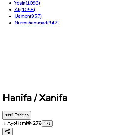
Yosin
(
1093
)
Ali
(
1058
)
Usmon
(
957
)
Nurmuhammad
(
947
)
Hanifa / Xanifa
🔊
🔊 Eshitish
♀ Ayol ismi
👁
278
🤍
1