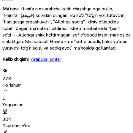
Ma’nosi:
Hanifa ismi arabcha kelib chiqishga ega bo‘lib,
“Ḥanīfa” (حَنِيفَة) so‘zidan olingan. Bu so‘z “to‘g‘ri yo‘l tutuvchi”,
“haqiqatga ergashuvchi”, “Allohga sodiq”, “diniy e’tiqodida
sobit” degan ma’nolarni bildiradi. Islom manbalarida “ḥanīf”
so‘zi — Allohga shirk keltirmagan, sof e’tiqodli inson ma’nosida
ishlatilgan. Shu sababli Hanifa ismi “sof e’tiqodli, halol yo‘ldan
yuruvchi, to‘g‘ri so‘zli va sodiq ayol” ma’nosida qo‘llaniladi.
Kelib chiqishi:
Arabcha ismlar
👁
278
Ko‘rishlar
🤍
1
Yoqqanlar
🏆
304
Saytdagi o‘rni
👶