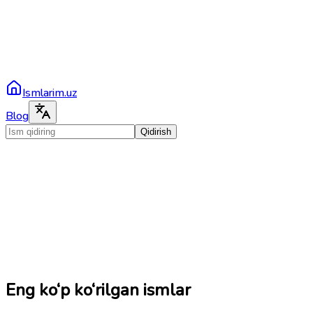
Ismlarim.uz
Blog
Qidirish
Eng ko‘p ko‘rilgan ismlar