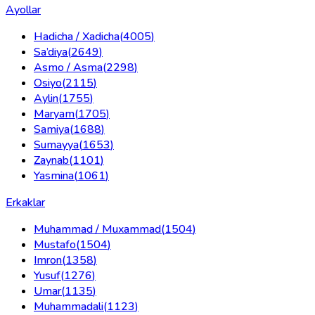
Ayollar
Hadicha / Xadicha
(
4005
)
Sa’diya
(
2649
)
Asmo / Asma
(
2298
)
Osiyo
(
2115
)
Aylin
(
1755
)
Maryam
(
1705
)
Samiya
(
1688
)
Sumayya
(
1653
)
Zaynab
(
1101
)
Yasmina
(
1061
)
Erkaklar
Muhammad / Muxammad
(
1504
)
Mustafo
(
1504
)
Imron
(
1358
)
Yusuf
(
1276
)
Umar
(
1135
)
Muhammadali
(
1123
)