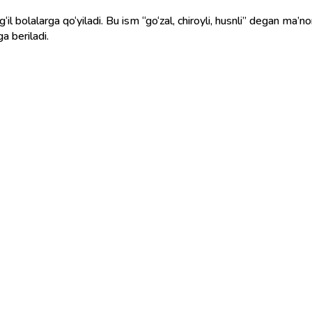
il bolalarga qo‘yiladi. Bu ism “go‘zal, chiroyli, husnli” degan ma’no
a beriladi.