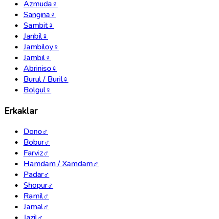
Azmuda
♀
Sangina
♀
Sambit
♀
Janbil
♀
Jambiloy
♀
Jambil
♀
Abriniso
♀
Burul / Buril
♀
Bolgul
♀
Erkaklar
Dono
♂
Bobur
♂
Farviz
♂
Hamdam / Xamdam
♂
Padar
♂
Shopur
♂
Ramil
♂
Jamal
♂
Jazil
♂