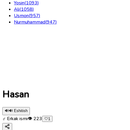
Yosin
(
1093
)
Ali
(
1058
)
Usmon
(
957
)
Nurmuhammad
(
947
)
Hasan
🔊
🔊 Eshitish
♂ Erkak ismi
👁
223
🤍
1