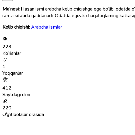
Ma’nosi:
Hasan ismi arabcha kelib chiqishga ega bo‘lib, odatda o‘g‘
ramzi sifatida qadrlanadi. Odatda egizak chaqaloqlarning kattasig
Kelib chiqishi:
Arabcha ismlar
👁
223
Ko‘rishlar
🤍
1
Yoqqanlar
🏆
412
Saytdagi o‘rni
👶
220
O‘g‘il bolalar orasida