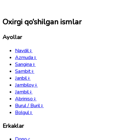
Oxirgi qo‘shilgan ismlar
Ayollar
Navdil
♀
Azmuda
♀
Sangina
♀
Sambit
♀
Janbil
♀
Jambiloy
♀
Jambil
♀
Abriniso
♀
Burul / Buril
♀
Bolgul
♀
Erkaklar
Dono
♂