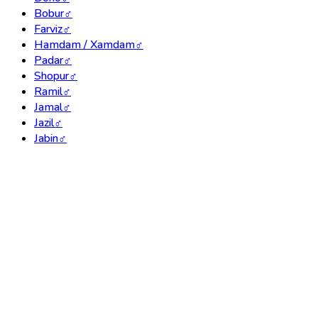
Bobur
♂
Farviz
♂
Hamdam / Xamdam
♂
Padar
♂
Shopur
♂
Ramil
♂
Jamal
♂
Jazil
♂
Jabin
♂