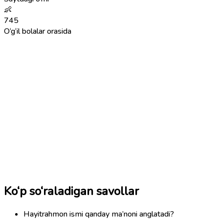
👶
745
O‘g‘il bolalar orasida
Ko‘p so‘raladigan savollar
Hayitrahmon ismi qanday ma’noni anglatadi?