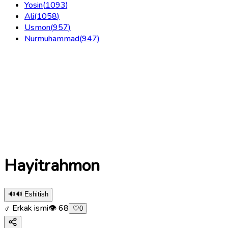
Yosin
(
1093
)
Ali
(
1058
)
Usmon
(
957
)
Nurmuhammad
(
947
)
Hayitrahmon
🔊
🔊 Eshitish
♂ Erkak ismi
👁
68
🤍
0