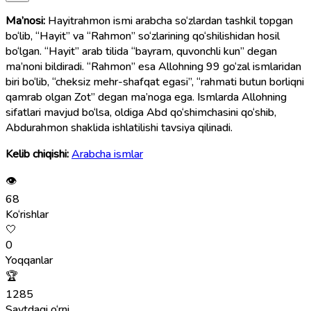
Ma’nosi:
Hayitrahmon ismi arabcha so‘zlardan tashkil topgan
bo‘lib, “Hayit” va “Rahmon” so‘zlarining qo‘shilishidan hosil
bo‘lgan. “Hayit” arab tilida “bayram, quvonchli kun” degan
ma’noni bildiradi. “Rahmon” esa Allohning 99 go‘zal ismlaridan
biri bo‘lib, “cheksiz mehr-shafqat egasi”, “rahmati butun borliqni
qamrab olgan Zot” degan ma’noga ega. Ismlarda Allohning
sifatlari mavjud bo‘lsa, oldiga Abd qo‘shimchasini qo‘shib,
Abdurahmon shaklida ishlatilishi tavsiya qilinadi.
Kelib chiqishi:
Arabcha ismlar
👁
68
Ko‘rishlar
🤍
0
Yoqqanlar
🏆
1285
Saytdagi o‘rni