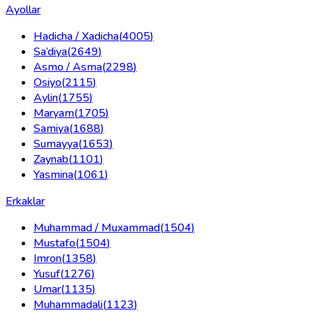
Ayollar
Hadicha / Xadicha
(
4005
)
Sa’diya
(
2649
)
Asmo / Asma
(
2298
)
Osiyo
(
2115
)
Aylin
(
1755
)
Maryam
(
1705
)
Samiya
(
1688
)
Sumayya
(
1653
)
Zaynab
(
1101
)
Yasmina
(
1061
)
Erkaklar
Muhammad / Muxammad
(
1504
)
Mustafo
(
1504
)
Imron
(
1358
)
Yusuf
(
1276
)
Umar
(
1135
)
Muhammadali
(
1123
)