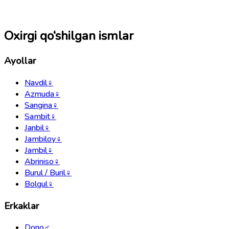
Oxirgi qo‘shilgan ismlar
Ayollar
Navdil
♀
Azmuda
♀
Sangina
♀
Sambit
♀
Janbil
♀
Jambiloy
♀
Jambil
♀
Abriniso
♀
Burul / Buril
♀
Bolgul
♀
Erkaklar
Dono
♂