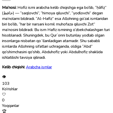
Ma’nosi:
Hofiz ismi arabcha kelib chiqishga ega bo‘lib, “ḥāfiẓ”
(حافظ) — “saqlovchi”, “himoya qiluvchi”, “yodlovchi” degan
ma’nolarni bildiradi. “Al-Hafiz” esa Allohning go‘zal ismlaridan
biri bo‘lib, “har bir narsani komil muhofaza qiluvchi Zot”
ma’nosini bildiradi. Bu ism Hafiz ismining o‘zbekchalashgan turi
hisoblanadi. Shuningdek, bu Qurʼonni butunlay yodlab olgan
insonlarga nisbatan qoʻllaniladigan atamadir. Shu sababli
ismlarda Allohning sifatlari uchraganda, oldiga “Abd”
qo‘shimchasini qo‘shib, Abduhofiz yoki Abdulhofiz shaklida
ishlatilishi tavsiya qilinadi.
Kelib chiqishi:
Arabcha ismlar
👁
103
Ko‘rishlar
🤍
0
Yoqqanlar
🏆