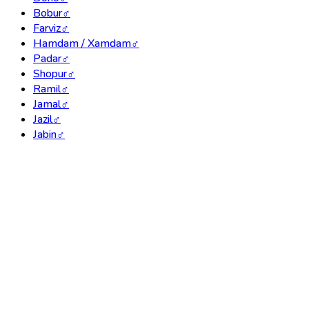
Bobur
♂
Farviz
♂
Hamdam / Xamdam
♂
Padar
♂
Shopur
♂
Ramil
♂
Jamal
♂
Jazil
♂
Jabin
♂