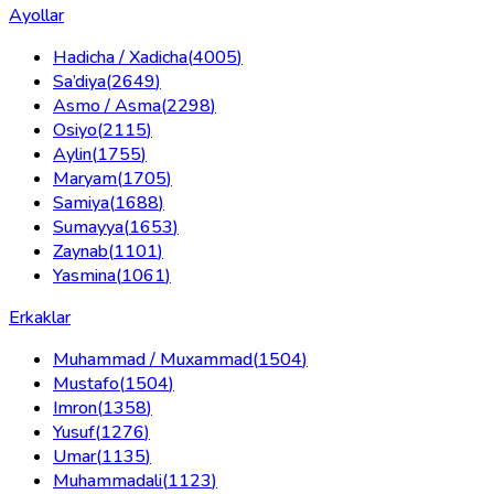
Ayollar
Hadicha / Xadicha
(
4005
)
Sa’diya
(
2649
)
Asmo / Asma
(
2298
)
Osiyo
(
2115
)
Aylin
(
1755
)
Maryam
(
1705
)
Samiya
(
1688
)
Sumayya
(
1653
)
Zaynab
(
1101
)
Yasmina
(
1061
)
Erkaklar
Muhammad / Muxammad
(
1504
)
Mustafo
(
1504
)
Imron
(
1358
)
Yusuf
(
1276
)
Umar
(
1135
)
Muhammadali
(
1123
)