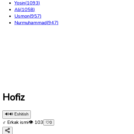
Yosin
(
1093
)
Ali
(
1058
)
Usmon
(
957
)
Nurmuhammad
(
947
)
Hofiz
🔊
🔊 Eshitish
♂ Erkak ismi
👁
103
🤍
0