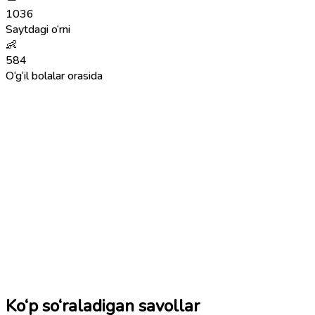
1036
Saytdagi o‘rni
👶
584
O‘g‘il bolalar orasida
Ko‘p so‘raladigan savollar