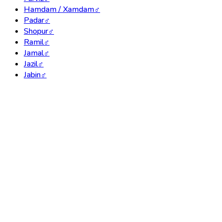
Hamdam / Xamdam
♂
Padar
♂
Shopur
♂
Ramil
♂
Jamal
♂
Jazil
♂
Jabin
♂