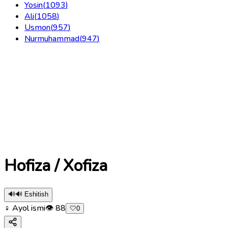
Yosin
(
1093
)
Ali
(
1058
)
Usmon
(
957
)
Nurmuhammad
(
947
)
Hofiza / Xofiza
🔊
🔊 Eshitish
♀ Ayol ismi
👁
88
🤍
0