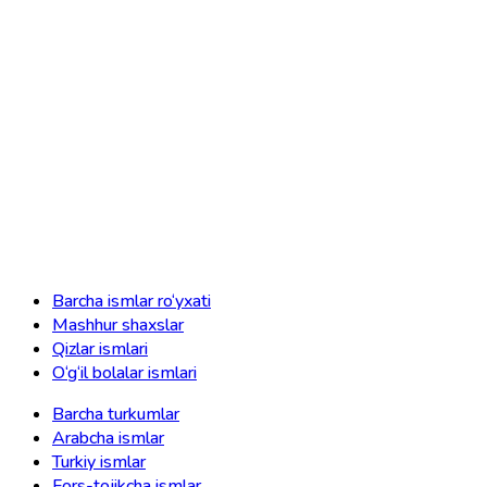
Barcha ismlar ro‘yxati
Mashhur shaxslar
Qizlar ismlari
O‘g‘il bolalar ismlari
Barcha turkumlar
Arabcha ismlar
Turkiy ismlar
Fors-tojikcha ismlar