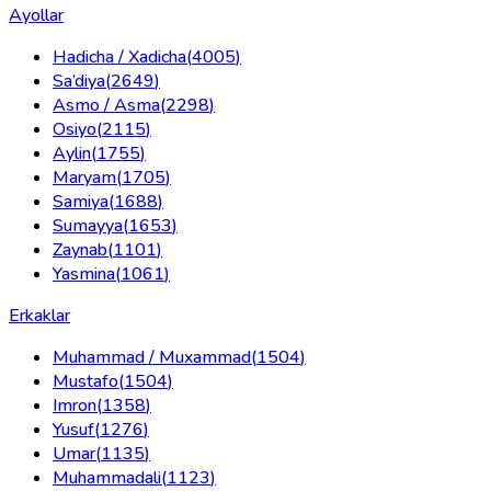
Ayollar
Hadicha / Xadicha
(
4005
)
Sa’diya
(
2649
)
Asmo / Asma
(
2298
)
Osiyo
(
2115
)
Aylin
(
1755
)
Maryam
(
1705
)
Samiya
(
1688
)
Sumayya
(
1653
)
Zaynab
(
1101
)
Yasmina
(
1061
)
Erkaklar
Muhammad / Muxammad
(
1504
)
Mustafo
(
1504
)
Imron
(
1358
)
Yusuf
(
1276
)
Umar
(
1135
)
Muhammadali
(
1123
)