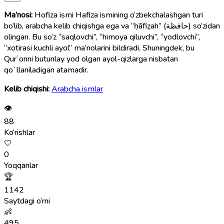
Ma’nosi:
Hofiza ismi Hafiza ismining o‘zbekchalashgan turi
bo‘lib, arabcha kelib chiqishga ega va “ḥāfiẓah” (حافظة) so‘zidan
olingan. Bu so‘z “saqlovchi”, “himoya qiluvchi”, “yodlovchi”,
“xotirasi kuchli ayol” ma’nolarini bildiradi. Shuningdek, bu
Qurʼonni butunlay yod olgan ayol-qizlarga nisbatan
qoʻllaniladigan atamadir.
Kelib chiqishi:
Arabcha ismlar
👁
88
Ko‘rishlar
🤍
0
Yoqqanlar
🏆
1142
Saytdagi o‘rni
👶
495