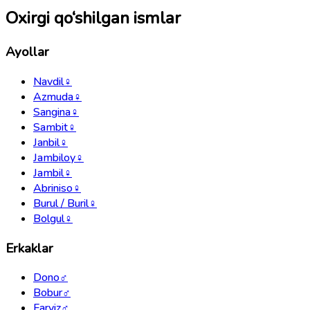
Oxirgi qo‘shilgan ismlar
Ayollar
Navdil
♀
Azmuda
♀
Sangina
♀
Sambit
♀
Janbil
♀
Jambiloy
♀
Jambil
♀
Abriniso
♀
Burul / Buril
♀
Bolgul
♀
Erkaklar
Dono
♂
Bobur
♂
Farviz
♂