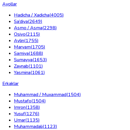
Ayollar
Hadicha / Xadicha
(
4005
)
Sa’diya
(
2649
)
Asmo / Asma
(
2298
)
Osiyo
(
2115
)
Aylin
(
1755
)
Maryam
(
1705
)
Samiya
(
1688
)
Sumayya
(
1653
)
Zaynab
(
1101
)
Yasmina
(
1061
)
Erkaklar
Muhammad / Muxammad
(
1504
)
Mustafo
(
1504
)
Imron
(
1358
)
Yusuf
(
1276
)
Umar
(
1135
)
Muhammadali
(
1123
)