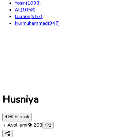
Yosin
(
1093
)
Ali
(
1058
)
Usmon
(
957
)
Nurmuhammad
(
947
)
Husniya
🔊
🔊 Eshitish
♀ Ayol ismi
👁
203
🤍
2