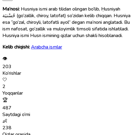
Ma’nosi:
Husniya ismi arab tilidan olingan bo‘lib, Ḥusniyah
حُسْنيَة (go‘zallik, chiroy, latofat) so‘zidan kelib chiqqan. Husniya
esa “go‘zal, chiroyli, latofatli ayol” degan ma’noni anglatadi. Bu
ism nafosat, go‘zallik va muloyimlik timsoli sifatida ishlatiladi.
Husniya ismi Husn ismining qizlar uchun shakli hisoblanadi.
Kelib chiqishi:
Arabcha ismlar
👁
203
Ko‘rishlar
🤍
2
Yoqqanlar
🏆
487
Saytdagi o‘rni
👶
238
Qizlar orasida