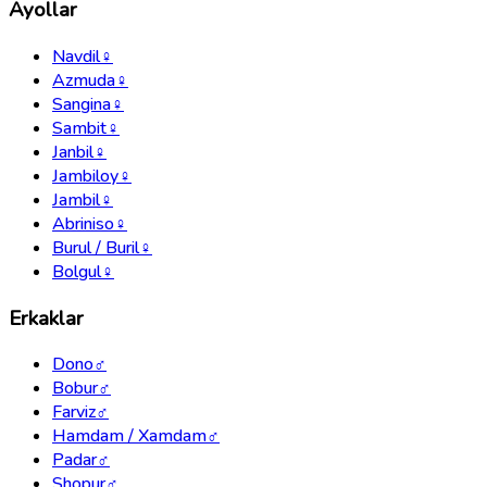
Ayollar
Navdil
♀
Azmuda
♀
Sangina
♀
Sambit
♀
Janbil
♀
Jambiloy
♀
Jambil
♀
Abriniso
♀
Burul / Buril
♀
Bolgul
♀
Erkaklar
Dono
♂
Bobur
♂
Farviz
♂
Hamdam / Xamdam
♂
Padar
♂
Shopur
♂