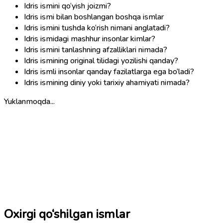
Idris ismini qo‘yish joizmi?
Idris ismi bilan boshlangan boshqa ismlar
Idris ismini tushda ko‘rish nimani anglatadi?
Idris ismidagi mashhur insonlar kimlar?
Idris ismini tanlashning afzalliklari nimada?
Idris ismining original tilidagi yozilishi qanday?
Idris ismli insonlar qanday fazilatlarga ega bo‘ladi?
Idris ismining diniy yoki tarixiy ahamiyati nimada?
Yuklanmoqda...
Oxirgi qo‘shilgan ismlar