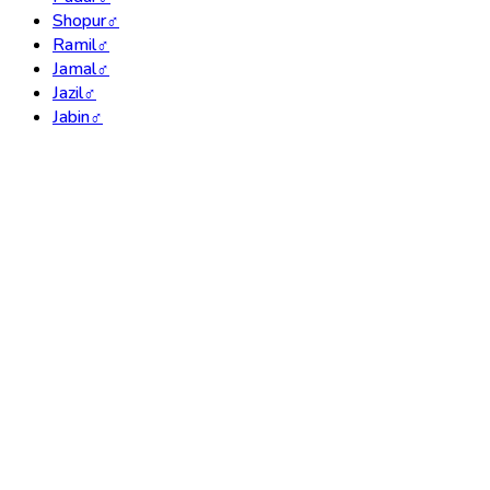
Shopur
♂
Ramil
♂
Jamal
♂
Jazil
♂
Jabin
♂