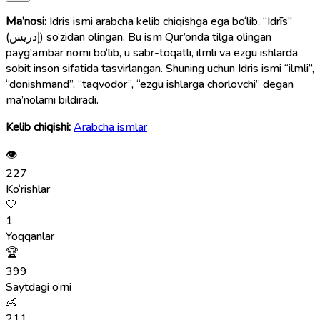
Ma’nosi:
Idris ismi arabcha kelib chiqishga ega bo‘lib, “Idrīs”
(إدريس) so‘zidan olingan. Bu ism Qur’onda tilga olingan
payg‘ambar nomi bo‘lib, u sabr-toqatli, ilmli va ezgu ishlarda
sobit inson sifatida tasvirlangan. Shuning uchun Idris ismi “ilmli”,
“donishmand”, “taqvodor”, “ezgu ishlarga chorlovchi” degan
ma’nolarni bildiradi.
Kelib chiqishi:
Arabcha ismlar
👁
227
Ko‘rishlar
🤍
1
Yoqqanlar
🏆
399
Saytdagi o‘rni
👶
211