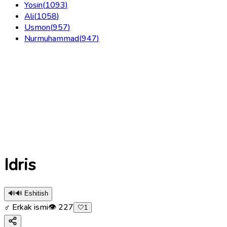
Yosin
(
1093
)
Ali
(
1058
)
Usmon
(
957
)
Nurmuhammad
(
947
)
Idris
🔊
🔊 Eshitish
♂ Erkak ismi
👁
227
🤍
1