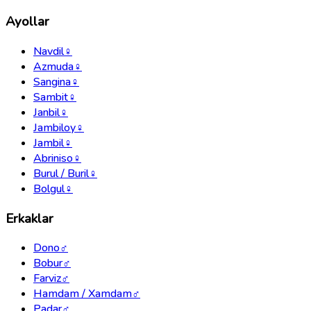
Ayollar
Navdil
♀
Azmuda
♀
Sangina
♀
Sambit
♀
Janbil
♀
Jambiloy
♀
Jambil
♀
Abriniso
♀
Burul / Buril
♀
Bolgul
♀
Erkaklar
Dono
♂
Bobur
♂
Farviz
♂
Hamdam / Xamdam
♂
Padar
♂