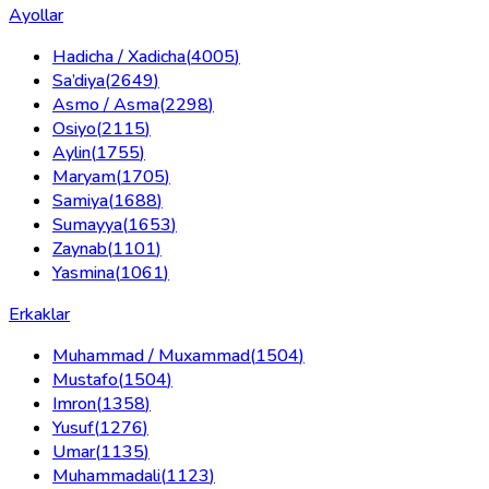
Ayollar
Hadicha / Xadicha
(
4005
)
Sa’diya
(
2649
)
Asmo / Asma
(
2298
)
Osiyo
(
2115
)
Aylin
(
1755
)
Maryam
(
1705
)
Samiya
(
1688
)
Sumayya
(
1653
)
Zaynab
(
1101
)
Yasmina
(
1061
)
Erkaklar
Muhammad / Muxammad
(
1504
)
Mustafo
(
1504
)
Imron
(
1358
)
Yusuf
(
1276
)
Umar
(
1135
)
Muhammadali
(
1123
)