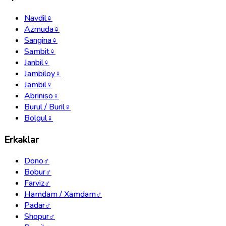
Navdil
♀
Azmuda
♀
Sangina
♀
Sambit
♀
Janbil
♀
Jambiloy
♀
Jambil
♀
Abriniso
♀
Burul / Buril
♀
Bolgul
♀
Erkaklar
Dono
♂
Bobur
♂
Farviz
♂
Hamdam / Xamdam
♂
Padar
♂
Shopur
♂