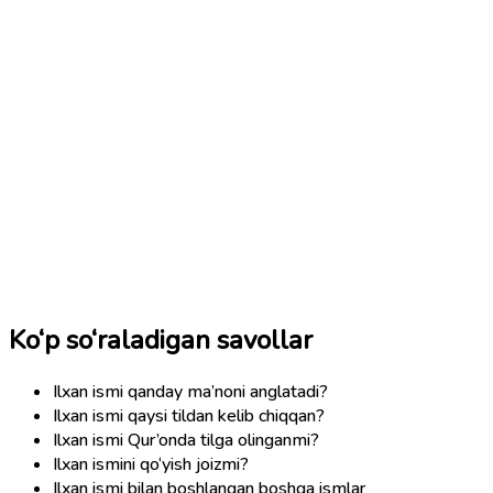
Ko‘p so‘raladigan savollar
Ilxan ismi qanday ma’noni anglatadi?
Ilxan ismi qaysi tildan kelib chiqqan?
Ilxan ismi Qur’onda tilga olinganmi?
Ilxan ismini qo‘yish joizmi?
Ilxan ismi bilan boshlangan boshqa ismlar