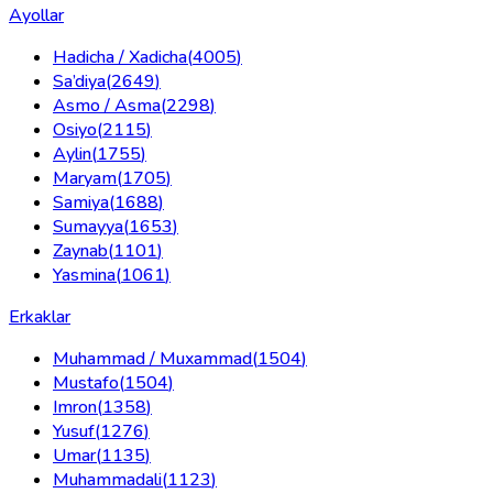
Ayollar
Hadicha / Xadicha
(
4005
)
Sa’diya
(
2649
)
Asmo / Asma
(
2298
)
Osiyo
(
2115
)
Aylin
(
1755
)
Maryam
(
1705
)
Samiya
(
1688
)
Sumayya
(
1653
)
Zaynab
(
1101
)
Yasmina
(
1061
)
Erkaklar
Muhammad / Muxammad
(
1504
)
Mustafo
(
1504
)
Imron
(
1358
)
Yusuf
(
1276
)
Umar
(
1135
)
Muhammadali
(
1123
)