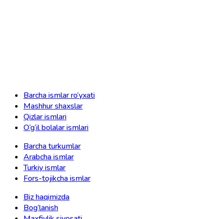
Barcha ismlar ro‘yxati
Mashhur shaxslar
Qizlar ismlari
O‘g‘il bolalar ismlari
Barcha turkumlar
Arabcha ismlar
Turkiy ismlar
Fors-tojikcha ismlar
Biz haqimizda
Bog‘lanish
Maxfiylik siyosati