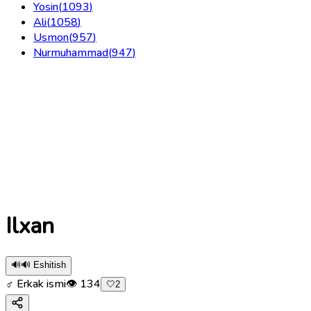
Yosin
(
1093
)
Ali
(
1058
)
Usmon
(
957
)
Nurmuhammad
(
947
)
Ilxan
🔊
🔊 Eshitish
♂ Erkak ismi
👁
134
🤍
2