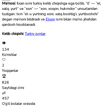
Ma’nosi:
Ilxan ismi turkiy kelib chiqishga ega bo‘lib, “il” — “el,
xalq, yurt” va “xon” — “xon, xoqon, hukmdor” unsurlaridan
tuzilgan. Ism “el-u yurtning xoni, xalq boshlig‘i, yurtboshchi”
degan ma’noni bildiradi va
Elxon
ismi bilan ma’no jihatdan
qardosh hisoblanadi.
Kelib chiqishi:
Turkiy ismlar
👁
134
Ko‘rishlar
🤍
2
Yoqqanlar
🏆
826
Saytdagi o‘rni
👶
457
O‘g‘il bolalar orasida