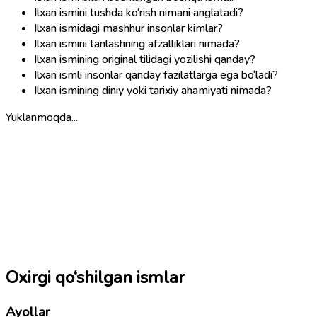
Ilxan ismini tushda ko‘rish nimani anglatadi?
Ilxan ismidagi mashhur insonlar kimlar?
Ilxan ismini tanlashning afzalliklari nimada?
Ilxan ismining original tilidagi yozilishi qanday?
Ilxan ismli insonlar qanday fazilatlarga ega bo‘ladi?
Ilxan ismining diniy yoki tarixiy ahamiyati nimada?
Yuklanmoqda...
Oxirgi qo‘shilgan ismlar
Ayollar