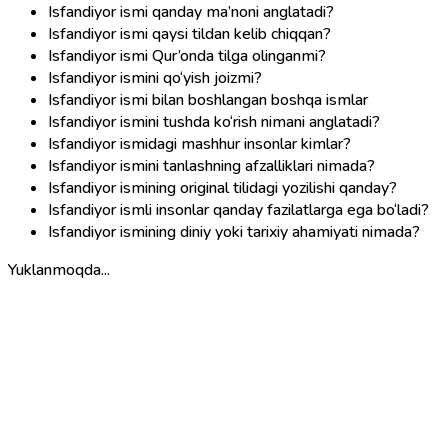
Isfandiyor ismi qanday ma’noni anglatadi?
Isfandiyor ismi qaysi tildan kelib chiqqan?
Isfandiyor ismi Qur’onda tilga olinganmi?
Isfandiyor ismini qo‘yish joizmi?
Isfandiyor ismi bilan boshlangan boshqa ismlar
Isfandiyor ismini tushda ko‘rish nimani anglatadi?
Isfandiyor ismidagi mashhur insonlar kimlar?
Isfandiyor ismini tanlashning afzalliklari nimada?
Isfandiyor ismining original tilidagi yozilishi qanday?
Isfandiyor ismli insonlar qanday fazilatlarga ega bo‘ladi?
Isfandiyor ismining diniy yoki tarixiy ahamiyati nimada?
Yuklanmoqda...