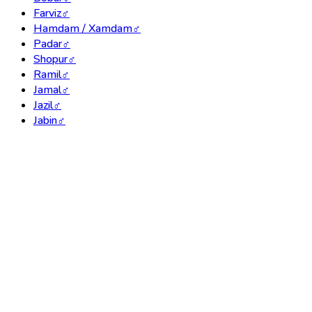
Farviz
♂
Hamdam / Xamdam
♂
Padar
♂
Shopur
♂
Ramil
♂
Jamal
♂
Jazil
♂
Jabin
♂