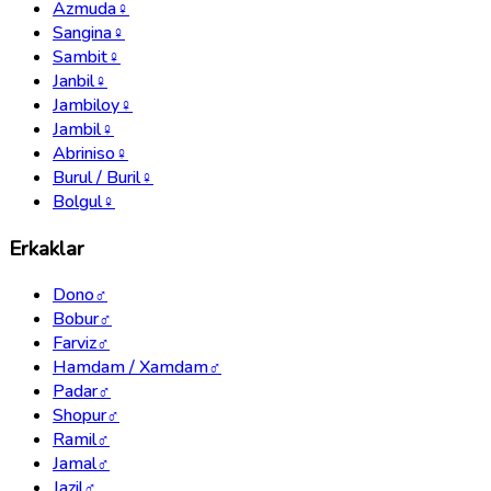
Azmuda
♀
Sangina
♀
Sambit
♀
Janbil
♀
Jambiloy
♀
Jambil
♀
Abriniso
♀
Burul / Buril
♀
Bolgul
♀
Erkaklar
Dono
♂
Bobur
♂
Farviz
♂
Hamdam / Xamdam
♂
Padar
♂
Shopur
♂
Ramil
♂
Jamal
♂
Jazil
♂