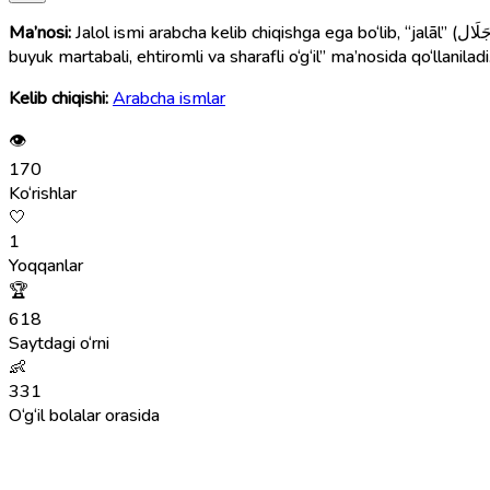
Ma’nosi:
Jalol ismi arabcha kelib chiqishga ega bo‘lib, “jalāl” (جَلَال) so‘zidan olingan. Bu so‘z “ulug‘vorlik”, “buyuklik”, “shon-shuhrat” degan ma’nolarni bildiradi. Shu sababli Jalol ismi “ulug‘, obro‘li,
buyuk martabali, ehtiromli va sharafli o‘g‘il” ma’nosida qo‘llaniladi
Kelib chiqishi:
Arabcha ismlar
👁
170
Ko‘rishlar
🤍
1
Yoqqanlar
🏆
618
Saytdagi o‘rni
👶
331
O‘g‘il bolalar orasida