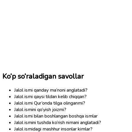
Ko‘p so‘raladigan savollar
Jalol ismi qanday ma’noni anglatadi?
Jalol ismi qaysi tildan kelib chiqqan?
Jalol ismi Qur’onda tilga olinganmi?
Jalol ismini qo‘yish joizmi?
Jalol ismi bilan boshlangan boshqa ismlar
Jalol ismini tushda ko‘rish nimani anglatadi?
Jalol ismidagi mashhur insonlar kimlar?