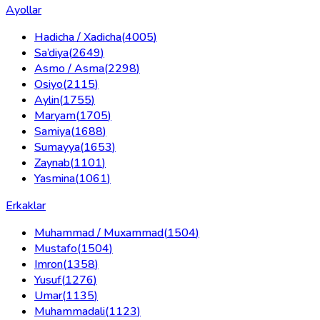
Ayollar
Hadicha / Xadicha
(
4005
)
Sa’diya
(
2649
)
Asmo / Asma
(
2298
)
Osiyo
(
2115
)
Aylin
(
1755
)
Maryam
(
1705
)
Samiya
(
1688
)
Sumayya
(
1653
)
Zaynab
(
1101
)
Yasmina
(
1061
)
Erkaklar
Muhammad / Muxammad
(
1504
)
Mustafo
(
1504
)
Imron
(
1358
)
Yusuf
(
1276
)
Umar
(
1135
)
Muhammadali
(
1123
)