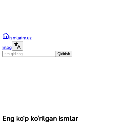
Ismlarim.uz
Blog
Qidirish
Eng ko‘p ko‘rilgan ismlar