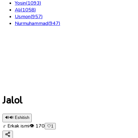
Yosin
(
1093
)
Ali
(
1058
)
Usmon
(
957
)
Nurmuhammad
(
947
)
Jalol
🔊
🔊 Eshitish
♂ Erkak ismi
👁
170
🤍
1