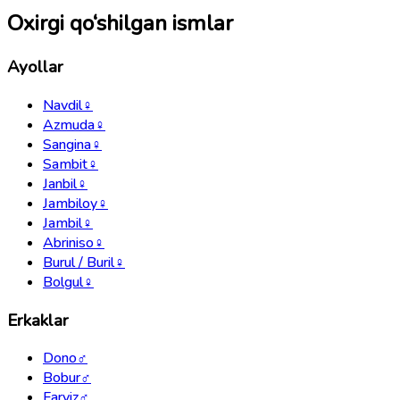
Oxirgi qo‘shilgan ismlar
Ayollar
Navdil
♀
Azmuda
♀
Sangina
♀
Sambit
♀
Janbil
♀
Jambiloy
♀
Jambil
♀
Abriniso
♀
Burul / Buril
♀
Bolgul
♀
Erkaklar
Dono
♂
Bobur
♂
Farviz
♂