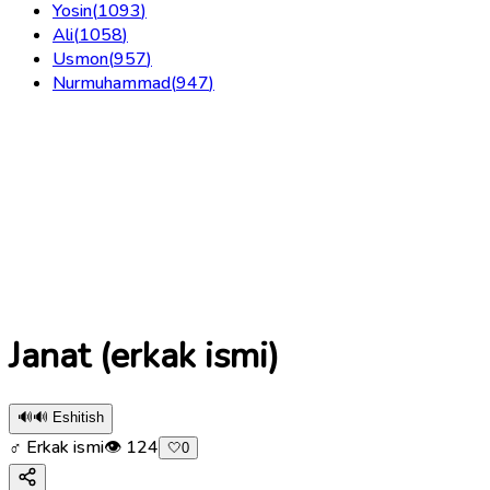
Yosin
(
1093
)
Ali
(
1058
)
Usmon
(
957
)
Nurmuhammad
(
947
)
Janat (erkak ismi)
🔊
🔊 Eshitish
♂ Erkak ismi
👁
124
🤍
0