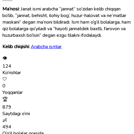
Ma’nosi:
Janat ismi arabcha “jannat” so‘zidan kelib chiqqan
bo‘lib, “jannat, behisht, ilohiy bog‘, huzur-halovat va ne’matlar
maskani” degan ma’noni bildiradi. Ism ham o‘g‘il bolalarga, ham
qiz bolalarga qo‘yiladi va “hayoti jannatdek baxtli, farovon va
huzurbaxsh bo‘lsin” degan ezgu tilakni ifodalaydi.
Kelib chiqishi:
Arabcha ismlar
👁
124
Ko‘rishlar
🤍
0
Yoqqanlar
🏆
879
Saytdagi o‘rni
👶
494
O‘g‘il bolalar orasida