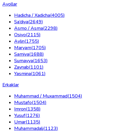
Ayollar
Hadicha / Xadicha
(
4005
)
Sa’diya
(
2649
)
Asmo / Asma
(
2298
)
Osiyo
(
2115
)
Aylin
(
1755
)
Maryam
(
1705
)
Samiya
(
1688
)
Sumayya
(
1653
)
Zaynab
(
1101
)
Yasmina
(
1061
)
Erkaklar
Muhammad / Muxammad
(
1504
)
Mustafo
(
1504
)
Imron
(
1358
)
Yusuf
(
1276
)
Umar
(
1135
)
Muhammadali
(
1123
)