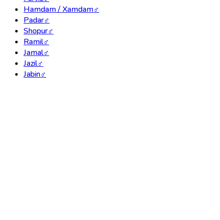
Hamdam / Xamdam
♂
Padar
♂
Shopur
♂
Ramil
♂
Jamal
♂
Jazil
♂
Jabin
♂