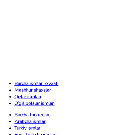
Barcha ismlar ro‘yxati
Mashhur shaxslar
Qizlar ismlari
O‘g‘il bolalar ismlari
Barcha turkumlar
Arabcha ismlar
Turkiy ismlar
Fors-tojikcha ismlar