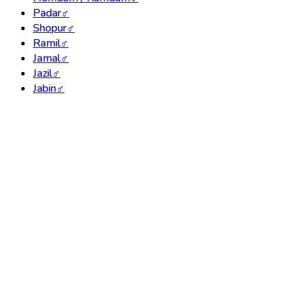
Padar
♂
Shopur
♂
Ramil
♂
Jamal
♂
Jazil
♂
Jabin
♂