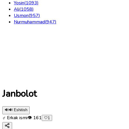
Yosin
(
1093
)
Ali
(
1058
)
Usmon
(
957
)
Nurmuhammad
(
947
)
Janbolot
🔊
🔊 Eshitish
♂ Erkak ismi
👁
161
🤍
1