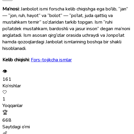
Ma’nosi:
Janbolot ismi forscha kelib chiqishga ega bo‘lib, “jan”
— “jon, ruh, hayot” va “bolot” — “po‘lat, juda qattiq va
mustahkam temir” so‘zlaridan tarkib topgan. Ism “ruhi
po‘latdek mustahkam, bardoshli va jasur inson” degan ma’noni
anglatadi. Ism asosan qirg‘izlar orasida uchraydi va Jonpo‘lat
hamda qozoqlardagi Janbolat ismlarining boshqa bir shakli
hisoblanadi.
Kelib chiqishi:
Fors-tojikcha ismlar
👁
161
Ko‘rishlar
🤍
1
Yoqqanlar
🏆
668
Saytdagi o‘rni
👶