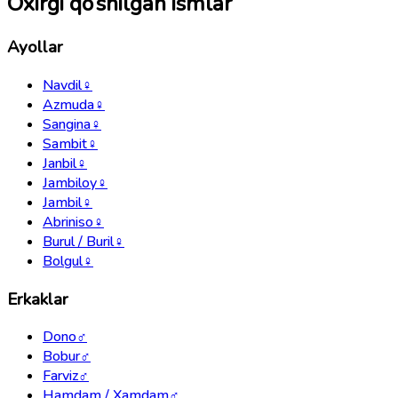
Oxirgi qo‘shilgan ismlar
Ayollar
Navdil
♀
Azmuda
♀
Sangina
♀
Sambit
♀
Janbil
♀
Jambiloy
♀
Jambil
♀
Abriniso
♀
Burul / Buril
♀
Bolgul
♀
Erkaklar
Dono
♂
Bobur
♂
Farviz
♂
Hamdam / Xamdam
♂