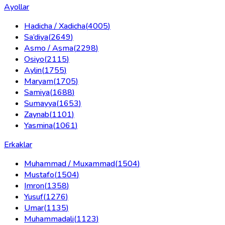
Ayollar
Hadicha / Xadicha
(
4005
)
Sa’diya
(
2649
)
Asmo / Asma
(
2298
)
Osiyo
(
2115
)
Aylin
(
1755
)
Maryam
(
1705
)
Samiya
(
1688
)
Sumayya
(
1653
)
Zaynab
(
1101
)
Yasmina
(
1061
)
Erkaklar
Muhammad / Muxammad
(
1504
)
Mustafo
(
1504
)
Imron
(
1358
)
Yusuf
(
1276
)
Umar
(
1135
)
Muhammadali
(
1123
)