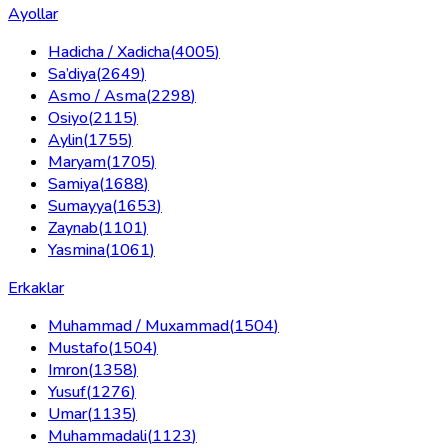
Ayollar
Hadicha / Xadicha
(
4005
)
Sa’diya
(
2649
)
Asmo / Asma
(
2298
)
Osiyo
(
2115
)
Aylin
(
1755
)
Maryam
(
1705
)
Samiya
(
1688
)
Sumayya
(
1653
)
Zaynab
(
1101
)
Yasmina
(
1061
)
Erkaklar
Muhammad / Muxammad
(
1504
)
Mustafo
(
1504
)
Imron
(
1358
)
Yusuf
(
1276
)
Umar
(
1135
)
Muhammadali
(
1123
)