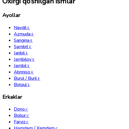
Oxirgi qo‘shilgan ismlar
Ayollar
Navdil
♀
Azmuda
♀
Sangina
♀
Sambit
♀
Janbil
♀
Jambiloy
♀
Jambil
♀
Abriniso
♀
Burul / Buril
♀
Bolgul
♀
Erkaklar
Dono
♂
Bobur
♂
Farviz
♂
Hamdam / Xamdam
♂