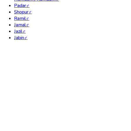
Padar
♂
Shopur
♂
Ramil
♂
Jamal
♂
Jazil
♂
Jabin
♂