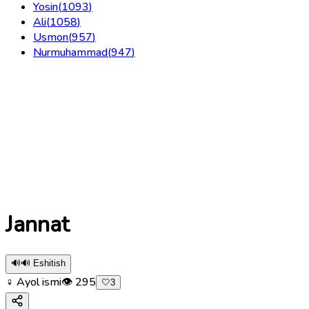
Yosin
(
1093
)
Ali
(
1058
)
Usmon
(
957
)
Nurmuhammad
(
947
)
Jannat
🔊
🔊 Eshitish
♀ Ayol ismi
👁
295
🤍
3