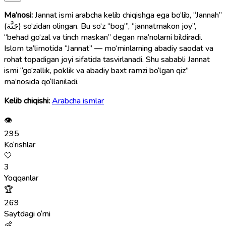
Ma’nosi:
Jannat ismi arabcha kelib chiqishga ega bo‘lib, “Jannah”
(جَنَّة) so‘zidan olingan. Bu so‘z “bog‘”, “jannatmakon joy”,
“behad go‘zal va tinch maskan” degan ma’nolarni bildiradi.
Islom ta’limotida “Jannat” — mo‘minlarning abadiy saodat va
rohat topadigan joyi sifatida tasvirlanadi. Shu sababli Jannat
ismi “go‘zallik, poklik va abadiy baxt ramzi bo‘lgan qiz”
ma’nosida qo‘llaniladi.
Kelib chiqishi:
Arabcha ismlar
👁
295
Ko‘rishlar
🤍
3
Yoqqanlar
🏆
269
Saytdagi o‘rni
👶