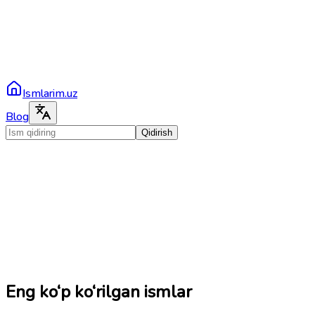
Ismlarim.uz
Blog
Qidirish
Eng ko‘p ko‘rilgan ismlar