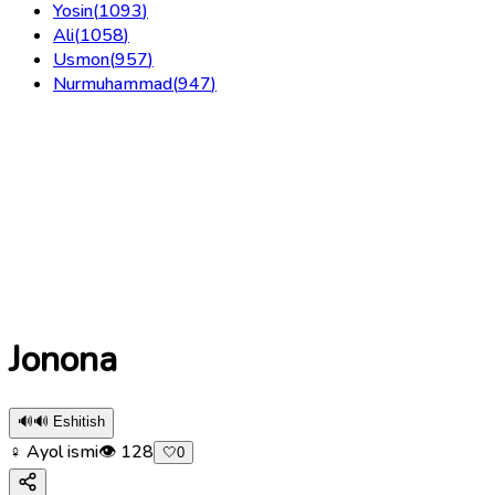
Yosin
(
1093
)
Ali
(
1058
)
Usmon
(
957
)
Nurmuhammad
(
947
)
Jonona
🔊
🔊 Eshitish
♀ Ayol ismi
👁
128
🤍
0