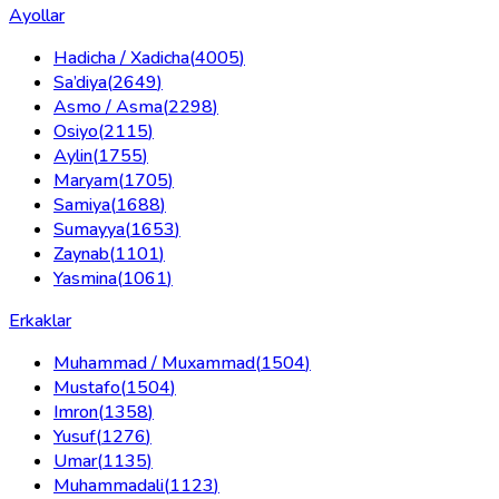
Ayollar
Hadicha / Xadicha
(
4005
)
Sa’diya
(
2649
)
Asmo / Asma
(
2298
)
Osiyo
(
2115
)
Aylin
(
1755
)
Maryam
(
1705
)
Samiya
(
1688
)
Sumayya
(
1653
)
Zaynab
(
1101
)
Yasmina
(
1061
)
Erkaklar
Muhammad / Muxammad
(
1504
)
Mustafo
(
1504
)
Imron
(
1358
)
Yusuf
(
1276
)
Umar
(
1135
)
Muhammadali
(
1123
)