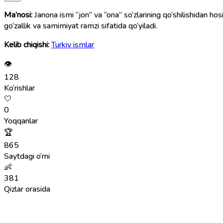
Ma’nosi:
Janona ismi “jon” va “ona” so‘zlarining qo‘shilishidan hosi
go‘zallik va samimiyat ramzi sifatida qo‘yiladi.
Kelib chiqishi:
Turkiy ismlar
👁
128
Ko‘rishlar
🤍
0
Yoqqanlar
🏆
865
Saytdagi o‘rni
👶
381
Qizlar orasida