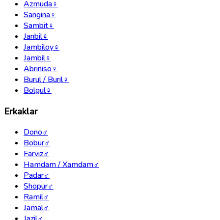
Azmuda
♀
Sangina
♀
Sambit
♀
Janbil
♀
Jambiloy
♀
Jambil
♀
Abriniso
♀
Burul / Buril
♀
Bolgul
♀
Erkaklar
Dono
♂
Bobur
♂
Farviz
♂
Hamdam / Xamdam
♂
Padar
♂
Shopur
♂
Ramil
♂
Jamal
♂
Jazil
♂