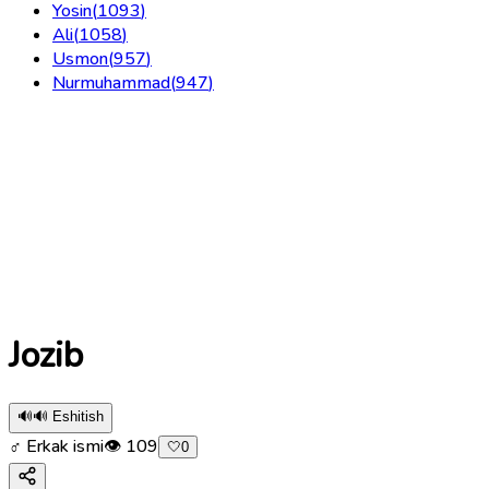
Yosin
(
1093
)
Ali
(
1058
)
Usmon
(
957
)
Nurmuhammad
(
947
)
Jozib
🔊
🔊 Eshitish
♂ Erkak ismi
👁
109
🤍
0