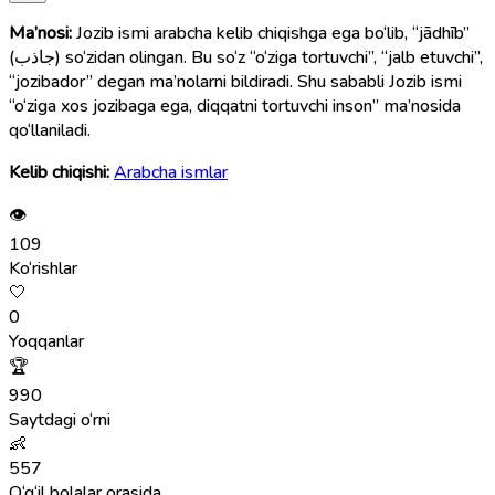
Ma’nosi:
Jozib ismi arabcha kelib chiqishga ega bo‘lib, “jādhīb”
(جاذب) so‘zidan olingan. Bu so‘z “o‘ziga tortuvchi”, “jalb etuvchi”,
“jozibador” degan ma’nolarni bildiradi. Shu sababli Jozib ismi
“o‘ziga xos jozibaga ega, diqqatni tortuvchi inson” ma’nosida
qo‘llaniladi.
Kelib chiqishi:
Arabcha ismlar
👁
109
Ko‘rishlar
🤍
0
Yoqqanlar
🏆
990
Saytdagi o‘rni
👶
557
O‘g‘il bolalar orasida