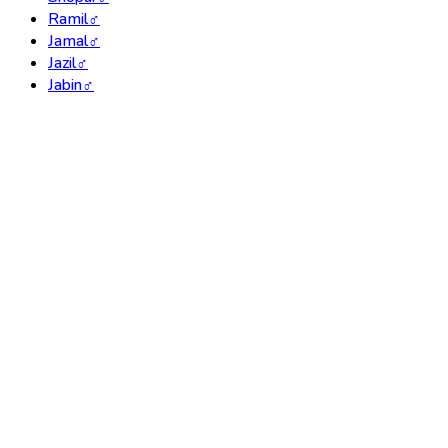
Ramil
♂
Jamal
♂
Jazil
♂
Jabin
♂