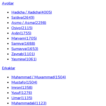
Ayollar
Hadicha / Xadicha
(
4005
)
Sa’diya
(
2649
)
Asmo / Asma
(
2298
)
Osiyo
(
2115
)
Aylin
(
1755
)
Maryam
(
1705
)
Samiya
(
1688
)
Sumayya
(
1653
)
Zaynab
(
1101
)
Yasmina
(
1061
)
Erkaklar
Muhammad / Muxammad
(
1504
)
Mustafo
(
1504
)
Imron
(
1358
)
Yusuf
(
1276
)
Umar
(
1135
)
Muhammadali
(
1123
)