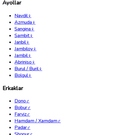
Ayollar
Navdil
♀
Azmuda
♀
Sangina
♀
Sambit
♀
Janbil
♀
Jambiloy
♀
Jambil
♀
Abriniso
♀
Burul / Buril
♀
Bolgul
♀
Erkaklar
Dono
♂
Bobur
♂
Farviz
♂
Hamdam / Xamdam
♂
Padar
♂
Shopur
♂