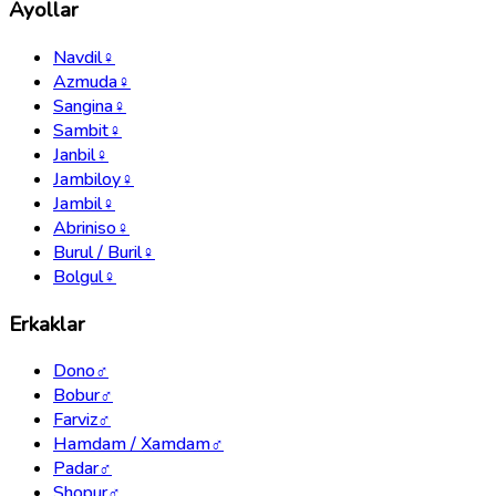
Ayollar
Navdil
♀
Azmuda
♀
Sangina
♀
Sambit
♀
Janbil
♀
Jambiloy
♀
Jambil
♀
Abriniso
♀
Burul / Buril
♀
Bolgul
♀
Erkaklar
Dono
♂
Bobur
♂
Farviz
♂
Hamdam / Xamdam
♂
Padar
♂
Shopur
♂