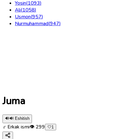
Yosin
(
1093
)
Ali
(
1058
)
Usmon
(
957
)
Nurmuhammad
(
947
)
Juma
🔊
🔊 Eshitish
♂ Erkak ismi
👁
299
🤍
1