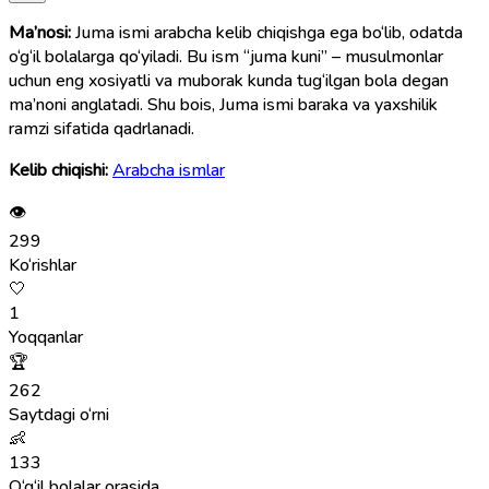
Ma’nosi:
Juma ismi arabcha kelib chiqishga ega bo‘lib, odatda
o‘g‘il bolalarga qo‘yiladi. Bu ism “juma kuni” – musulmonlar
uchun eng xosiyatli va muborak kunda tug‘ilgan bola degan
ma’noni anglatadi. Shu bois, Juma ismi baraka va yaxshilik
ramzi sifatida qadrlanadi.
Kelib chiqishi:
Arabcha ismlar
👁
299
Ko‘rishlar
🤍
1
Yoqqanlar
🏆
262
Saytdagi o‘rni
👶
133
O‘g‘il bolalar orasida