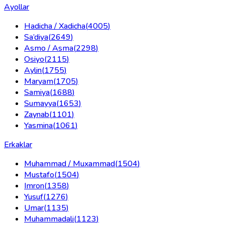
Ayollar
Hadicha / Xadicha
(
4005
)
Sa’diya
(
2649
)
Asmo / Asma
(
2298
)
Osiyo
(
2115
)
Aylin
(
1755
)
Maryam
(
1705
)
Samiya
(
1688
)
Sumayya
(
1653
)
Zaynab
(
1101
)
Yasmina
(
1061
)
Erkaklar
Muhammad / Muxammad
(
1504
)
Mustafo
(
1504
)
Imron
(
1358
)
Yusuf
(
1276
)
Umar
(
1135
)
Muhammadali
(
1123
)