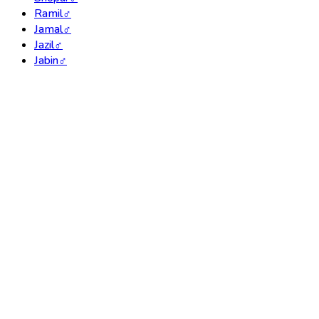
Ramil
♂
Jamal
♂
Jazil
♂
Jabin
♂