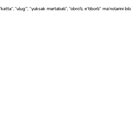
tta”, “ulug‘”, “yuksak martabali”, “obro‘li, e’tiborli” ma’nolarini bild