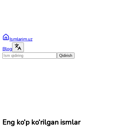
Ismlarim.uz
Blog
Qidirish
Eng ko‘p ko‘rilgan ismlar