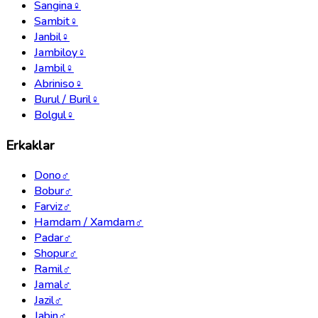
Sangina
♀
Sambit
♀
Janbil
♀
Jambiloy
♀
Jambil
♀
Abriniso
♀
Burul / Buril
♀
Bolgul
♀
Erkaklar
Dono
♂
Bobur
♂
Farviz
♂
Hamdam / Xamdam
♂
Padar
♂
Shopur
♂
Ramil
♂
Jamal
♂
Jazil
♂
Jabin
♂