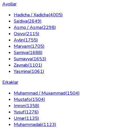
Ayollar
Hadicha / Xadicha
(
4005
)
Sa’diya
(
2649
)
Asmo / Asma
(
2298
)
Osiyo
(
2115
)
Aylin
(
1755
)
Maryam
(
1705
)
Samiya
(
1688
)
Sumayya
(
1653
)
Zaynab
(
1101
)
Yasmina
(
1061
)
Erkaklar
Muhammad / Muxammad
(
1504
)
Mustafo
(
1504
)
Imron
(
1358
)
Yusuf
(
1276
)
Umar
(
1135
)
Muhammadali
(
1123
)