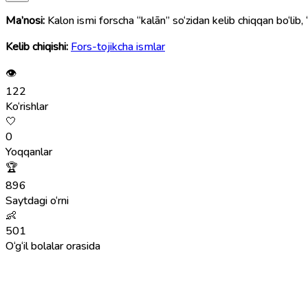
Ma’nosi:
Kalon ismi forscha “kalān” so‘zidan kelib chiqqan bo‘lib, “ka
Kelib chiqishi:
Fors-tojikcha ismlar
👁
122
Ko‘rishlar
🤍
0
Yoqqanlar
🏆
896
Saytdagi o‘rni
👶
501
O‘g‘il bolalar orasida