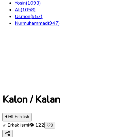
Yosin
(
1093
)
Ali
(
1058
)
Usmon
(
957
)
Nurmuhammad
(
947
)
Kalon / Kalan
🔊
🔊 Eshitish
♂ Erkak ismi
👁
122
🤍
0