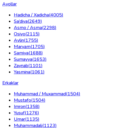
Ayollar
Hadicha / Xadicha
(
4005
)
Sa’diya
(
2649
)
Asmo / Asma
(
2298
)
Osiyo
(
2115
)
Aylin
(
1755
)
Maryam
(
1705
)
Samiya
(
1688
)
Sumayya
(
1653
)
Zaynab
(
1101
)
Yasmina
(
1061
)
Erkaklar
Muhammad / Muxammad
(
1504
)
Mustafo
(
1504
)
Imron
(
1358
)
Yusuf
(
1276
)
Umar
(
1135
)
Muhammadali
(
1123
)