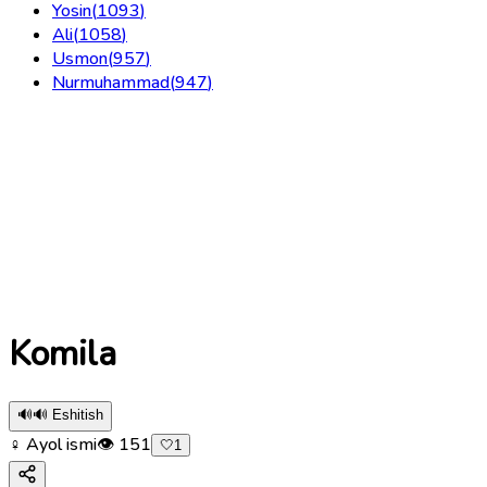
Yosin
(
1093
)
Ali
(
1058
)
Usmon
(
957
)
Nurmuhammad
(
947
)
Komila
🔊
🔊 Eshitish
♀ Ayol ismi
👁
151
🤍
1