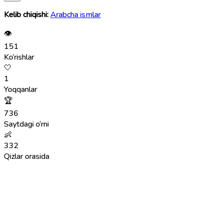
Kelib chiqishi:
Arabcha ismlar
👁
151
Ko‘rishlar
🤍
1
Yoqqanlar
🏆
736
Saytdagi o‘rni
👶
332
Qizlar orasida