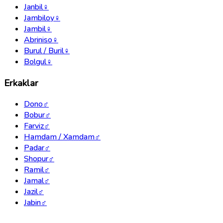
Janbil
♀
Jambiloy
♀
Jambil
♀
Abriniso
♀
Burul / Buril
♀
Bolgul
♀
Erkaklar
Dono
♂
Bobur
♂
Farviz
♂
Hamdam / Xamdam
♂
Padar
♂
Shopur
♂
Ramil
♂
Jamal
♂
Jazil
♂
Jabin
♂