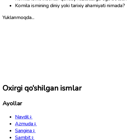
Komila ismining diniy yoki tarixiy ahamiyati nimada?
Yuklanmoqda...
Oxirgi qo‘shilgan ismlar
Ayollar
Navdil
♀
Azmuda
♀
Sangina
♀
Sambit
♀