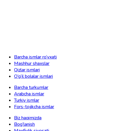
Barcha ismlar ro‘yxati
Mashhur shaxslar
Qizlar ismlari
O‘g‘il bolalar ismlari
Barcha turkumlar
Arabcha ismlar
Turkiy ismlar
Fors-tojikcha ismlar
Biz haqimizda
Bog‘lanish
Maxfiylik siyosati