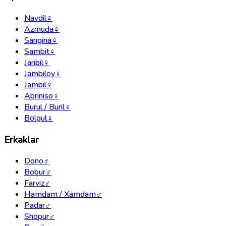
Navdil
♀
Azmuda
♀
Sangina
♀
Sambit
♀
Janbil
♀
Jambiloy
♀
Jambil
♀
Abriniso
♀
Burul / Buril
♀
Bolgul
♀
Erkaklar
Dono
♂
Bobur
♂
Farviz
♂
Hamdam / Xamdam
♂
Padar
♂
Shopur
♂