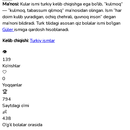
Ma’nosi:
Kular ismi turkiy kelib chiqishga ega bo‘lib, “kulmoq”
— “kulmoq, tabassum qilmoq” ma’nosidan olingan. Ism “har
doim kulib yuradigan, ochiq chehrali, quvnoq inson” degan
ma’noni bildiradi. Turk tilidagi asosan qiz bolalar ismi bo‘lgan
Güler
ismiga qardosh hisoblanadi.
Kelib chiqishi:
Turkiy ismlar
👁
139
Ko‘rishlar
🤍
0
Yoqqanlar
🏆
794
Saytdagi o‘rni
👶
438
O‘g‘il bolalar orasida