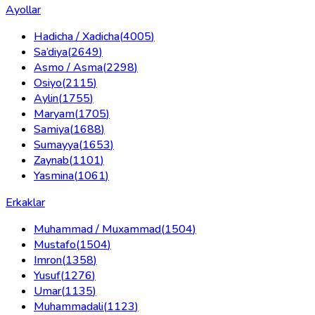
Ayollar
Hadicha / Xadicha
(
4005
)
Sa’diya
(
2649
)
Asmo / Asma
(
2298
)
Osiyo
(
2115
)
Aylin
(
1755
)
Maryam
(
1705
)
Samiya
(
1688
)
Sumayya
(
1653
)
Zaynab
(
1101
)
Yasmina
(
1061
)
Erkaklar
Muhammad / Muxammad
(
1504
)
Mustafo
(
1504
)
Imron
(
1358
)
Yusuf
(
1276
)
Umar
(
1135
)
Muhammadali
(
1123
)