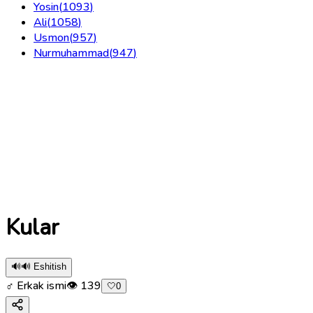
Yosin
(
1093
)
Ali
(
1058
)
Usmon
(
957
)
Nurmuhammad
(
947
)
Kular
🔊
🔊 Eshitish
♂ Erkak ismi
👁
139
🤍
0