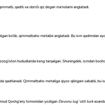
mmatli, qadrli va obro‘li qiz degan ma’nolarni anglatadi.
lgan bo‘lib, qimmatbaho metallni anglatadi. Bu ism qadimdan ayollar
Qozog‘iston hududlarida keng tarqalgan. Shuningdek, ismdan bsohq
atida qadrlanadi. Qimmatbaho metallga qiyos qilingani sababli, bu i
Mahmud Qoshg‘ariy tomonidan yozilgan
Devonu lugʻotit turk
asarida