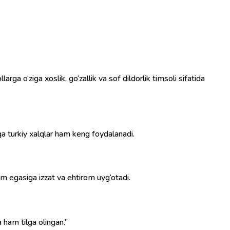
ga o‘ziga xoslik, go‘zallik va sof dildorlik timsoli sifatida
a turkiy xalqlar ham keng foydalanadi.
sm egasiga izzat va ehtirom uyg‘otadi.
 ham tilga olingan.”