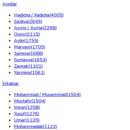
Ayollar
Hadicha / Xadicha
(
4005
)
Sa’diya
(
2649
)
Asmo / Asma
(
2298
)
Osiyo
(
2115
)
Aylin
(
1755
)
Maryam
(
1705
)
Samiya
(
1688
)
Sumayya
(
1653
)
Zaynab
(
1101
)
Yasmina
(
1061
)
Erkaklar
Muhammad / Muxammad
(
1504
)
Mustafo
(
1504
)
Imron
(
1358
)
Yusuf
(
1276
)
Umar
(
1135
)
Muhammadali
(
1123
)