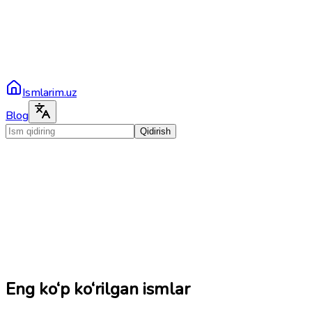
Ismlarim.uz
Blog
Qidirish
Eng ko‘p ko‘rilgan ismlar