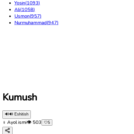
Yosin
(
1093
)
Ali
(
1058
)
Usmon
(
957
)
Nurmuhammad
(
947
)
Kumush
🔊
🔊 Eshitish
♀ Ayol ismi
👁
503
🤍
5