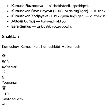
Kumush Razzoqova
— oʻzbekistonlik qo‘shiqchi.
Kumushxon Fayzullayeva
(2002-yilda tug‘ilgan) — oʻzbekis
Kumushxon Xodjayeva
(1997-yilda tug‘ilgan) — oʻzbekist
Atılgan Gümüş
— turkiyalik aktyor.
Esra Gümüş
— turkiyalik volleybolchi.
Shakllari
Kumushoy, Kumushxon, Kumushbibi, Holkumush
👁
503
Ko‘rishlar
🤍
5
Yoqqanlar
🏆
119
Saytdagi o‘rni
👶