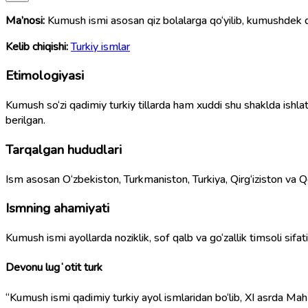
Ma’nosi:
Kumush ismi asosan qiz bolalarga qo‘yilib, kumushdek qi
Kelib chiqishi:
Turkiy ismlar
Etimologiyasi
Kumush so‘zi qadimiy turkiy tillarda ham xuddi shu shaklda ishlati
berilgan.
Tarqalgan hududlari
Ism asosan O‘zbekiston, Turkmaniston, Turkiya, Qirg‘iziston va 
Ismning ahamiyati
Kumush ismi ayollarda noziklik, sof qalb va go‘zallik timsoli sif
Devonu lugʻotit turk
“Kumush ismi qadimiy turkiy ayol ismlaridan bo‘lib, XI asrda 