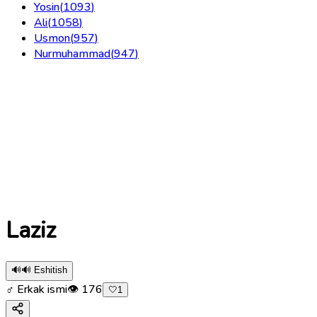
Yosin
(
1093
)
Ali
(
1058
)
Usmon
(
957
)
Nurmuhammad
(
947
)
Laziz
🔊
🔊 Eshitish
♂ Erkak ismi
👁
176
🤍
1