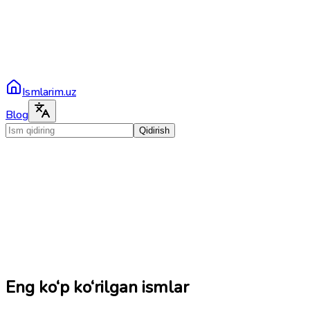
Ismlarim.uz
Blog
Qidirish
Eng ko‘p ko‘rilgan ismlar