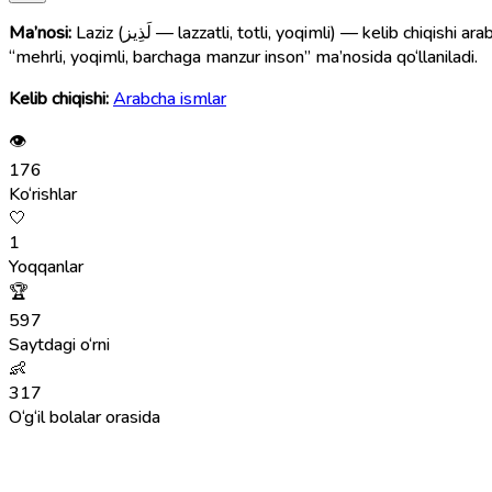
Ma’nosi:
Laziz (لَذِيز‎ — lazzatli, totli, yoqimli) — kelib chiqishi arabcha bo‘lgan erkaklar ismi. Bu so‘z “yoqimli”, “lazzatli”, “yoqimtoy”, “yoqimli fe’lli” degan ma’nolarni bildiradi. Shu sababli Laziz ismi
“mehrli, yoqimli, barchaga manzur inson” ma’nosida qo‘llaniladi.
Kelib chiqishi:
Arabcha ismlar
👁
176
Ko‘rishlar
🤍
1
Yoqqanlar
🏆
597
Saytdagi o‘rni
👶
317
O‘g‘il bolalar orasida