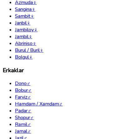
Azmuda
♀
Sangina
♀
Sambit
♀
Janbil
♀
Jambiloy
♀
Jambil
♀
Abriniso
♀
Burul / Buril
♀
Bolgul
♀
Erkaklar
Dono
♂
Bobur
♂
Farviz
♂
Hamdam / Xamdam
♂
Padar
♂
Shopur
♂
Ramil
♂
Jamal
♂
Jazil
♂