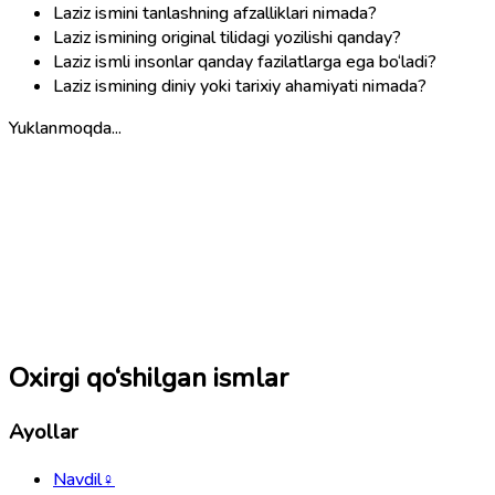
Laziz ismini tanlashning afzalliklari nimada?
Laziz ismining original tilidagi yozilishi qanday?
Laziz ismli insonlar qanday fazilatlarga ega bo‘ladi?
Laziz ismining diniy yoki tarixiy ahamiyati nimada?
Yuklanmoqda...
Oxirgi qo‘shilgan ismlar
Ayollar
Navdil
♀