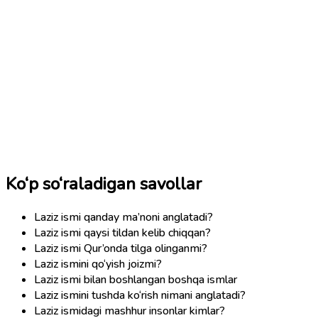
Ko‘p so‘raladigan savollar
Laziz ismi qanday ma’noni anglatadi?
Laziz ismi qaysi tildan kelib chiqqan?
Laziz ismi Qur’onda tilga olinganmi?
Laziz ismini qo‘yish joizmi?
Laziz ismi bilan boshlangan boshqa ismlar
Laziz ismini tushda ko‘rish nimani anglatadi?
Laziz ismidagi mashhur insonlar kimlar?