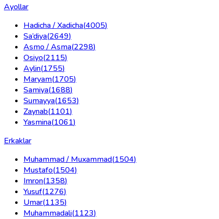
Ayollar
Hadicha / Xadicha
(
4005
)
Sa’diya
(
2649
)
Asmo / Asma
(
2298
)
Osiyo
(
2115
)
Aylin
(
1755
)
Maryam
(
1705
)
Samiya
(
1688
)
Sumayya
(
1653
)
Zaynab
(
1101
)
Yasmina
(
1061
)
Erkaklar
Muhammad / Muxammad
(
1504
)
Mustafo
(
1504
)
Imron
(
1358
)
Yusuf
(
1276
)
Umar
(
1135
)
Muhammadali
(
1123
)