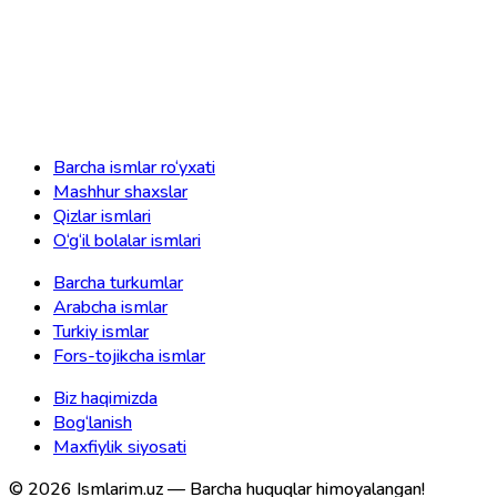
Barcha ismlar ro‘yxati
Mashhur shaxslar
Qizlar ismlari
O‘g‘il bolalar ismlari
Barcha turkumlar
Arabcha ismlar
Turkiy ismlar
Fors-tojikcha ismlar
Biz haqimizda
Bog‘lanish
Maxfiylik siyosati
©
2026
Ismlarim.uz —
Barcha huquqlar himoyalangan!