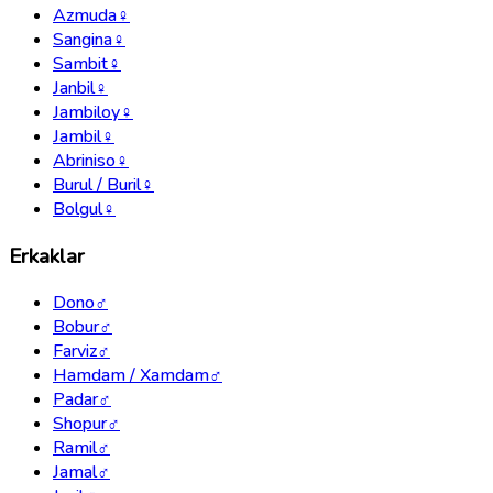
Azmuda
♀
Sangina
♀
Sambit
♀
Janbil
♀
Jambiloy
♀
Jambil
♀
Abriniso
♀
Burul / Buril
♀
Bolgul
♀
Erkaklar
Dono
♂
Bobur
♂
Farviz
♂
Hamdam / Xamdam
♂
Padar
♂
Shopur
♂
Ramil
♂
Jamal
♂