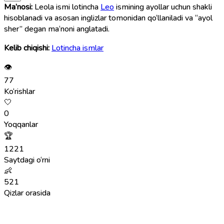
Ma’nosi:
Leola ismi lotincha
Leo
ismining ayollar uchun shakli
hisoblanadi va asosan inglizlar tomonidan qo‘llaniladi va “ayol
sher” degan ma‘noni anglatadi.
Kelib chiqishi:
Lotincha ismlar
👁
77
Ko‘rishlar
🤍
0
Yoqqanlar
🏆
1221
Saytdagi o‘rni
👶
521
Qizlar orasida