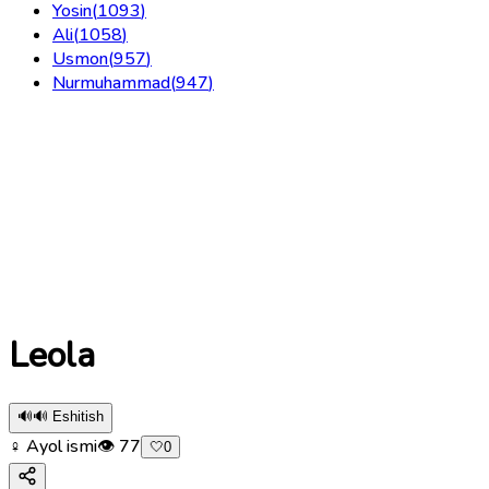
Yosin
(
1093
)
Ali
(
1058
)
Usmon
(
957
)
Nurmuhammad
(
947
)
Leola
🔊
🔊 Eshitish
♀ Ayol ismi
👁
77
🤍
0