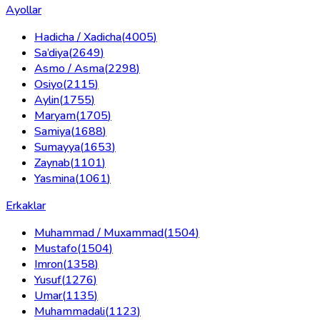
Ayollar
Hadicha / Xadicha
(
4005
)
Sa’diya
(
2649
)
Asmo / Asma
(
2298
)
Osiyo
(
2115
)
Aylin
(
1755
)
Maryam
(
1705
)
Samiya
(
1688
)
Sumayya
(
1653
)
Zaynab
(
1101
)
Yasmina
(
1061
)
Erkaklar
Muhammad / Muxammad
(
1504
)
Mustafo
(
1504
)
Imron
(
1358
)
Yusuf
(
1276
)
Umar
(
1135
)
Muhammadali
(
1123
)