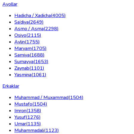
Ayollar
Hadicha / Xadicha
(
4005
)
Sa’diya
(
2649
)
Asmo / Asma
(
2298
)
Osiyo
(
2115
)
Aylin
(
1755
)
Maryam
(
1705
)
Samiya
(
1688
)
Sumayya
(
1653
)
Zaynab
(
1101
)
Yasmina
(
1061
)
Erkaklar
Muhammad / Muxammad
(
1504
)
Mustafo
(
1504
)
Imron
(
1358
)
Yusuf
(
1276
)
Umar
(
1135
)
Muhammadali
(
1123
)