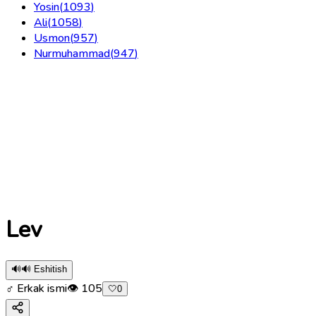
Yosin
(
1093
)
Ali
(
1058
)
Usmon
(
957
)
Nurmuhammad
(
947
)
Lev
🔊
🔊 Eshitish
♂ Erkak ismi
👁
105
🤍
0