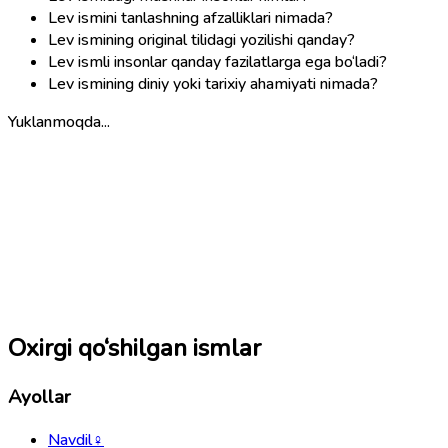
Lev ismini tanlashning afzalliklari nimada?
Lev ismining original tilidagi yozilishi qanday?
Lev ismli insonlar qanday fazilatlarga ega bo‘ladi?
Lev ismining diniy yoki tarixiy ahamiyati nimada?
Yuklanmoqda...
Oxirgi qo‘shilgan ismlar
Ayollar
Navdil
♀