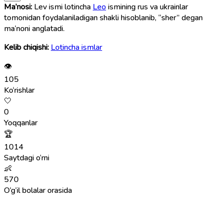
Ma’nosi:
Lev ismi lotincha
Leo
ismining rus va ukrainlar
tomonidan foydalaniladigan shakli hisoblanib, “sher” degan
ma‘noni anglatadi.
Kelib chiqishi:
Lotincha ismlar
👁
105
Ko‘rishlar
🤍
0
Yoqqanlar
🏆
1014
Saytdagi o‘rni
👶
570
O‘g‘il bolalar orasida