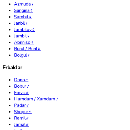
Azmuda
♀
Sangina
♀
Sambit
♀
Janbil
♀
Jambiloy
♀
Jambil
♀
Abriniso
♀
Burul / Buril
♀
Bolgul
♀
Erkaklar
Dono
♂
Bobur
♂
Farviz
♂
Hamdam / Xamdam
♂
Padar
♂
Shopur
♂
Ramil
♂
Jamal
♂