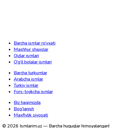
Barcha ismlar ro‘yxati
Mashhur shaxslar
Qizlar ismlari
O‘g‘il bolalar ismlari
Barcha turkumlar
Arabcha ismlar
Turkiy ismlar
Fors-tojikcha ismlar
Biz haqimizda
Bog‘lanish
Maxfiylik siyosati
©
2026
Ismlarim.uz —
Barcha huquqlar himoyalangan!