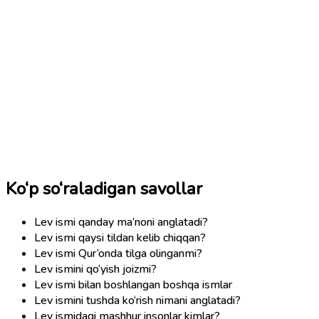
Ko‘p so‘raladigan savollar
Lev ismi qanday ma’noni anglatadi?
Lev ismi qaysi tildan kelib chiqqan?
Lev ismi Qur’onda tilga olinganmi?
Lev ismini qo‘yish joizmi?
Lev ismi bilan boshlangan boshqa ismlar
Lev ismini tushda ko‘rish nimani anglatadi?
Lev ismidagi mashhur insonlar kimlar?