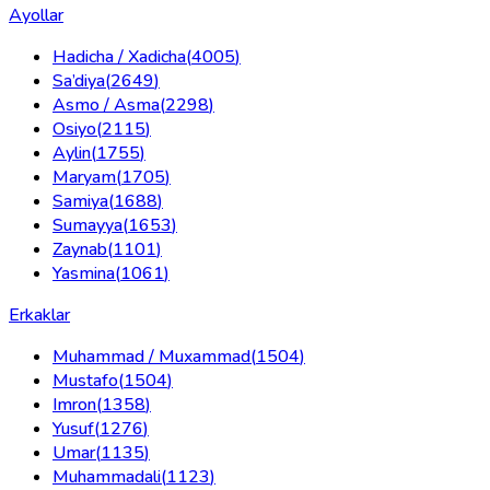
Ayollar
Hadicha / Xadicha
(
4005
)
Sa’diya
(
2649
)
Asmo / Asma
(
2298
)
Osiyo
(
2115
)
Aylin
(
1755
)
Maryam
(
1705
)
Samiya
(
1688
)
Sumayya
(
1653
)
Zaynab
(
1101
)
Yasmina
(
1061
)
Erkaklar
Muhammad / Muxammad
(
1504
)
Mustafo
(
1504
)
Imron
(
1358
)
Yusuf
(
1276
)
Umar
(
1135
)
Muhammadali
(
1123
)