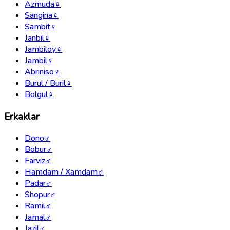
Azmuda
♀
Sangina
♀
Sambit
♀
Janbil
♀
Jambiloy
♀
Jambil
♀
Abriniso
♀
Burul / Buril
♀
Bolgul
♀
Erkaklar
Dono
♂
Bobur
♂
Farviz
♂
Hamdam / Xamdam
♂
Padar
♂
Shopur
♂
Ramil
♂
Jamal
♂
Jazil
♂