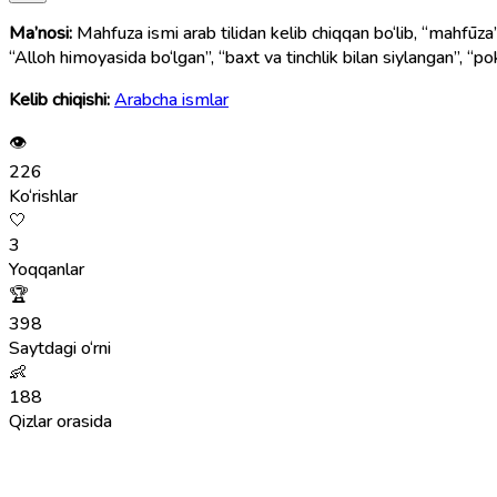
Ma’nosi:
Mahfuza ismi arab tilidan kelib chiqqan bo‘lib, “mahfūza” (مَحْفُوظَة) so‘zidan olingan. Bu so‘z “asralgan”, “himoyalangan”, “saqlangan” degan ma’nolarni bildiradi. Shu sababli Mahfuz
“Alloh himoyasida bo‘lgan”, “baxt va tinchlik bilan siylangan”, “poki
Kelib chiqishi:
Arabcha ismlar
👁
226
Ko‘rishlar
🤍
3
Yoqqanlar
🏆
398
Saytdagi o‘rni
👶
188
Qizlar orasida