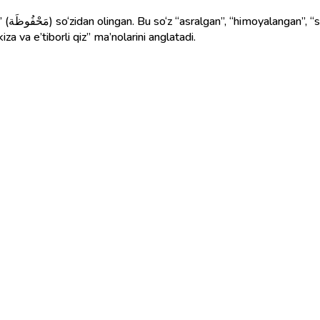
a ismi
za va e’tiborli qiz” ma’nolarini anglatadi.