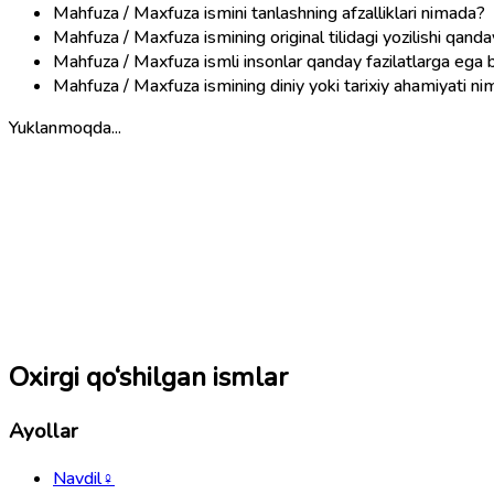
Mahfuza / Maxfuza ismini tanlashning afzalliklari nimada?
Mahfuza / Maxfuza ismining original tilidagi yozilishi qand
Mahfuza / Maxfuza ismli insonlar qanday fazilatlarga ega b
Mahfuza / Maxfuza ismining diniy yoki tarixiy ahamiyati n
Yuklanmoqda...
Oxirgi qo‘shilgan ismlar
Ayollar
Navdil
♀