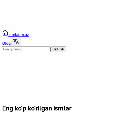
Ismlarim.uz
Blog
Qidirish
Eng ko‘p ko‘rilgan ismlar