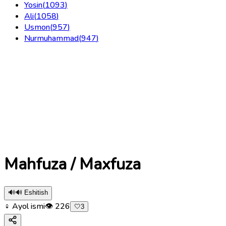
Yosin
(
1093
)
Ali
(
1058
)
Usmon
(
957
)
Nurmuhammad
(
947
)
Mahfuza / Maxfuza
🔊
🔊 Eshitish
♀ Ayol ismi
👁
226
🤍
3