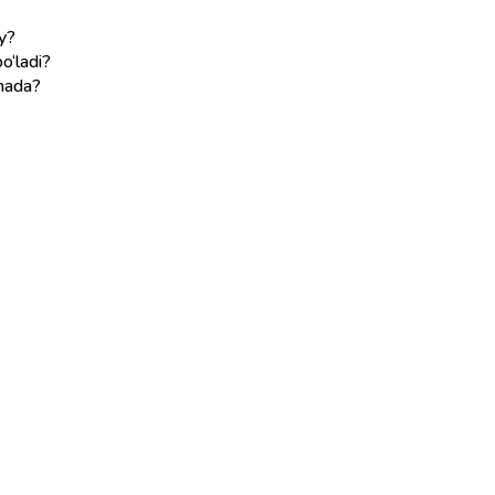
ay?
o‘ladi?
imada?