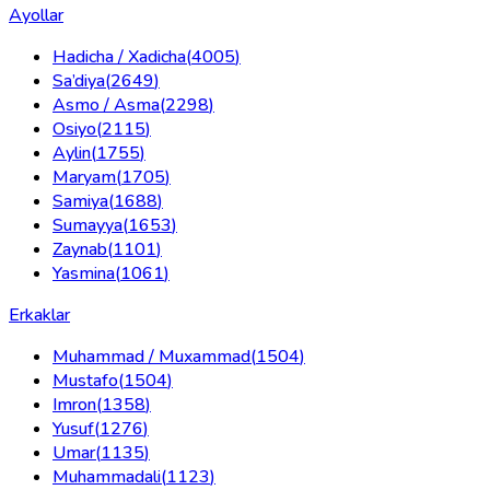
Ayollar
Hadicha / Xadicha
(
4005
)
Sa’diya
(
2649
)
Asmo / Asma
(
2298
)
Osiyo
(
2115
)
Aylin
(
1755
)
Maryam
(
1705
)
Samiya
(
1688
)
Sumayya
(
1653
)
Zaynab
(
1101
)
Yasmina
(
1061
)
Erkaklar
Muhammad / Muxammad
(
1504
)
Mustafo
(
1504
)
Imron
(
1358
)
Yusuf
(
1276
)
Umar
(
1135
)
Muhammadali
(
1123
)