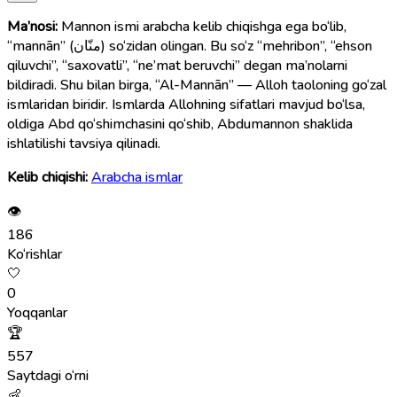
Ma’nosi:
Mannon ismi arabcha kelib chiqishga ega bo‘lib,
“mannān” (منّان) so‘zidan olingan. Bu so‘z “mehribon”, “ehson
qiluvchi”, “saxovatli”, “ne’mat beruvchi” degan ma’nolarni
bildiradi. Shu bilan birga, “Al-Mannān” — Alloh taoloning go‘zal
ismlaridan biridir. Ismlarda Allohning sifatlari mavjud bo‘lsa,
oldiga Abd qo‘shimchasini qo‘shib, Abdumannon shaklida
ishlatilishi tavsiya qilinadi.
Kelib chiqishi:
Arabcha ismlar
👁
186
Ko‘rishlar
🤍
0
Yoqqanlar
🏆
557
Saytdagi o‘rni
👶