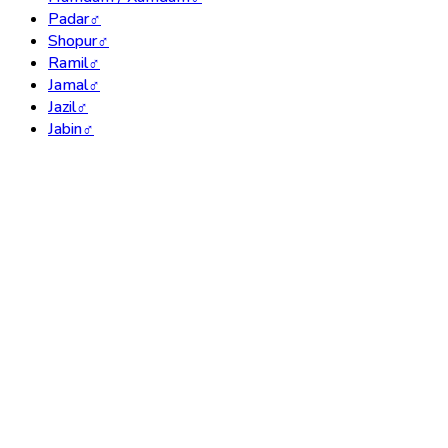
Padar
♂
Shopur
♂
Ramil
♂
Jamal
♂
Jazil
♂
Jabin
♂