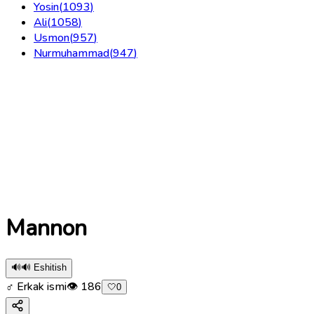
Yosin
(
1093
)
Ali
(
1058
)
Usmon
(
957
)
Nurmuhammad
(
947
)
Mannon
🔊
🔊 Eshitish
♂ Erkak ismi
👁
186
🤍
0