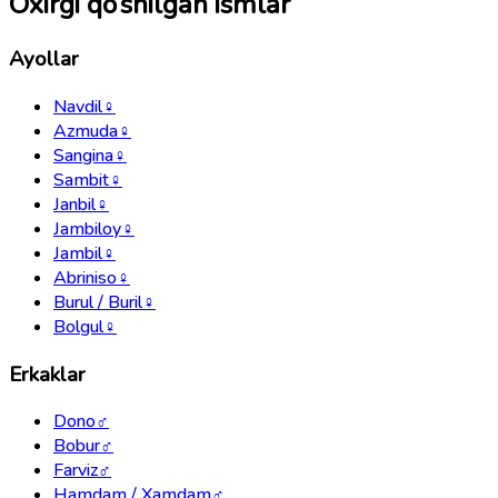
Oxirgi qo‘shilgan ismlar
Ayollar
Navdil
♀
Azmuda
♀
Sangina
♀
Sambit
♀
Janbil
♀
Jambiloy
♀
Jambil
♀
Abriniso
♀
Burul / Buril
♀
Bolgul
♀
Erkaklar
Dono
♂
Bobur
♂
Farviz
♂
Hamdam / Xamdam
♂