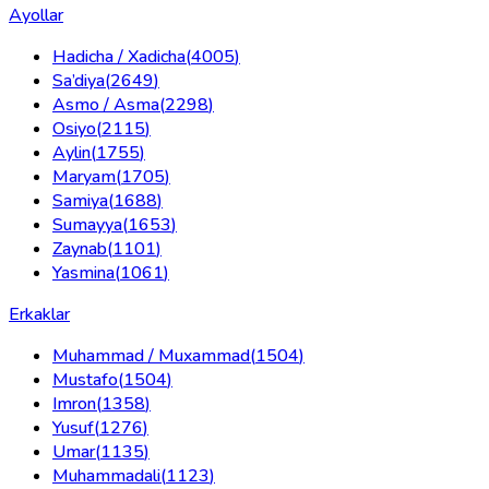
Ayollar
Hadicha / Xadicha
(
4005
)
Sa’diya
(
2649
)
Asmo / Asma
(
2298
)
Osiyo
(
2115
)
Aylin
(
1755
)
Maryam
(
1705
)
Samiya
(
1688
)
Sumayya
(
1653
)
Zaynab
(
1101
)
Yasmina
(
1061
)
Erkaklar
Muhammad / Muxammad
(
1504
)
Mustafo
(
1504
)
Imron
(
1358
)
Yusuf
(
1276
)
Umar
(
1135
)
Muhammadali
(
1123
)