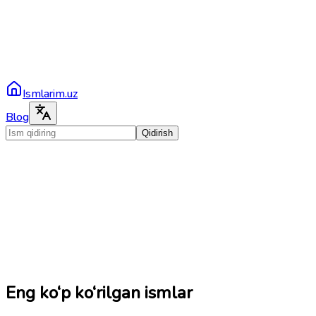
Ismlarim.uz
Blog
Qidirish
Eng ko‘p ko‘rilgan ismlar