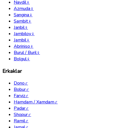
Navdil
♀
Azmuda
♀
Sangina
♀
Sambit
♀
Janbil
♀
Jambiloy
♀
Jambil
♀
Abriniso
♀
Burul / Buril
♀
Bolgul
♀
Erkaklar
Dono
♂
Bobur
♂
Farviz
♂
Hamdam / Xamdam
♂
Padar
♂
Shopur
♂
Ramil
♂
Jamal
♂