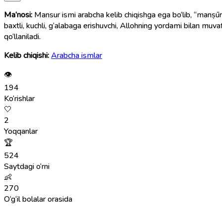
Ma’nosi:
Mansur ismi arabcha kelib chiqishga ega bo‘lib, “manṣūr” (مَنْصُور) so‘zidan olingan. Bu so‘z “g‘olib”, “yenguvchi”, “Allohning yordami bilan zafar topgan” degan ma’nolarni bildir
baxtli, kuchli, g‘alabaga erishuvchi, Allohning yordami bilan muv
qo‘llaniladi.
Kelib chiqishi:
Arabcha ismlar
👁
194
Ko‘rishlar
🤍
2
Yoqqanlar
🏆
524
Saytdagi o‘rni
👶
270
O‘g‘il bolalar orasida