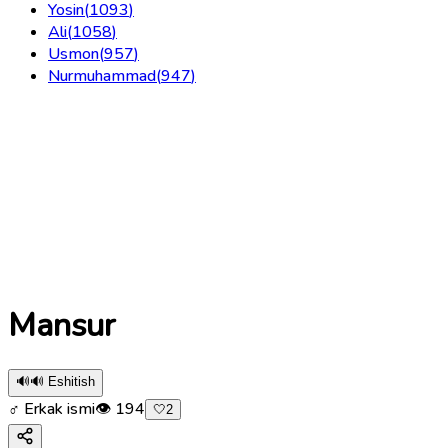
Yosin
(
1093
)
Ali
(
1058
)
Usmon
(
957
)
Nurmuhammad
(
947
)
Mansur
🔊
🔊 Eshitish
♂ Erkak ismi
👁
194
🤍
2