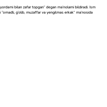
mi “omadli, g‘olib, muzaffar va yengilmas erkak” ma’nosida