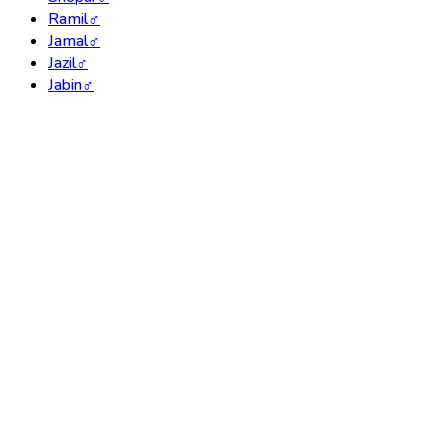
Ramil
♂
Jamal
♂
Jazil
♂
Jabin
♂