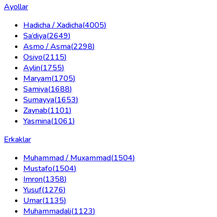
Ayollar
Hadicha / Xadicha
(
4005
)
Sa’diya
(
2649
)
Asmo / Asma
(
2298
)
Osiyo
(
2115
)
Aylin
(
1755
)
Maryam
(
1705
)
Samiya
(
1688
)
Sumayya
(
1653
)
Zaynab
(
1101
)
Yasmina
(
1061
)
Erkaklar
Muhammad / Muxammad
(
1504
)
Mustafo
(
1504
)
Imron
(
1358
)
Yusuf
(
1276
)
Umar
(
1135
)
Muhammadali
(
1123
)