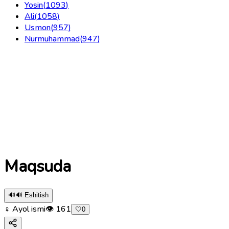
Yosin
(
1093
)
Ali
(
1058
)
Usmon
(
957
)
Nurmuhammad
(
947
)
Maqsuda
🔊
🔊 Eshitish
♀ Ayol ismi
👁
161
🤍
0