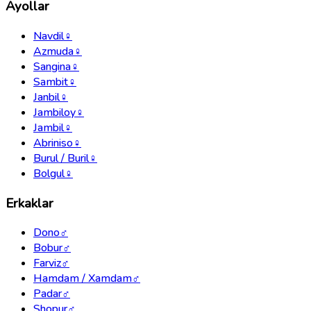
Ayollar
Navdil
♀
Azmuda
♀
Sangina
♀
Sambit
♀
Janbil
♀
Jambiloy
♀
Jambil
♀
Abriniso
♀
Burul / Buril
♀
Bolgul
♀
Erkaklar
Dono
♂
Bobur
♂
Farviz
♂
Hamdam / Xamdam
♂
Padar
♂
Shopur
♂