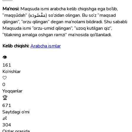
Ma’nosi:
Maqsuda ismi arabcha kelib chiqishga ega bo‘lib,
“maqṣūdah” (مَقْصُودَة) so‘zidan olingan. Bu so‘z “maqsad
qilingan”, “orzu qilingan” degan ma’nolarni bildiradi. Shu sababli
Maqsuda ismi “orzu-umid qilingan”, “uzoq kutilgan qiz”,
“tilakning amalga oshgan ramzi” ma’nosida qo‘llaniladi.
Kelib chiqishi:
Arabcha ismlar
👁
161
Ko‘rishlar
🤍
0
Yoqqanlar
🏆
671
Saytdagi o‘rni
👶
304
Qizlar orasida