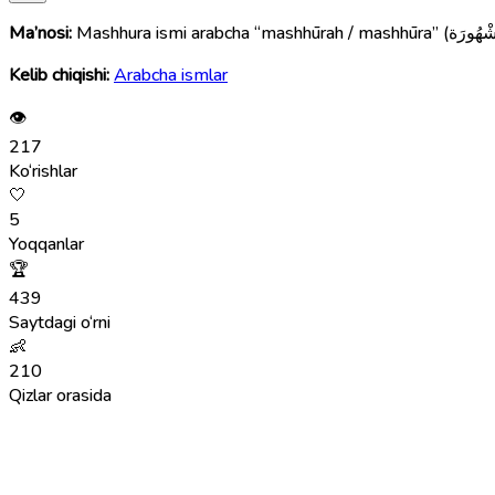
Ma’nosi:
Kelib chiqishi:
Arabcha ismlar
👁
217
Ko‘rishlar
🤍
5
Yoqqanlar
🏆
439
Saytdagi o‘rni
👶
210
Qizlar orasida