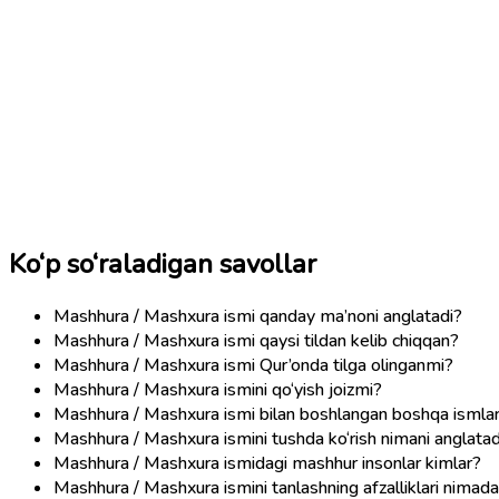
Ko‘p so‘raladigan savollar
Mashhura / Mashxura ismi qanday ma’noni anglatadi?
Mashhura / Mashxura ismi qaysi tildan kelib chiqqan?
Mashhura / Mashxura ismi Qur’onda tilga olinganmi?
Mashhura / Mashxura ismini qo‘yish joizmi?
Mashhura / Mashxura ismi bilan boshlangan boshqa ismla
Mashhura / Mashxura ismini tushda ko‘rish nimani anglatad
Mashhura / Mashxura ismidagi mashhur insonlar kimlar?
Mashhura / Mashxura ismini tanlashning afzalliklari nimad