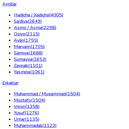
Ayollar
Hadicha / Xadicha
(
4005
)
Sa’diya
(
2649
)
Asmo / Asma
(
2298
)
Osiyo
(
2115
)
Aylin
(
1755
)
Maryam
(
1705
)
Samiya
(
1688
)
Sumayya
(
1653
)
Zaynab
(
1101
)
Yasmina
(
1061
)
Erkaklar
Muhammad / Muxammad
(
1504
)
Mustafo
(
1504
)
Imron
(
1358
)
Yusuf
(
1276
)
Umar
(
1135
)
Muhammadali
(
1123
)