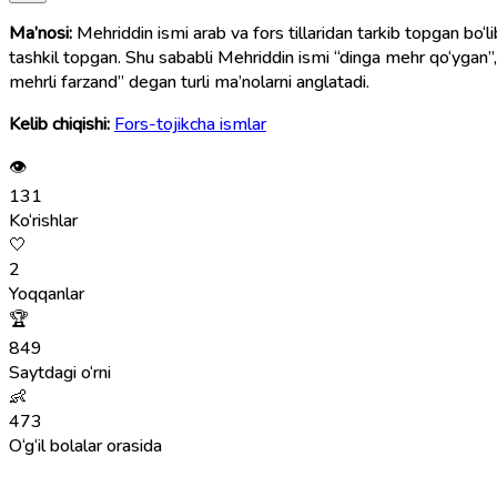
Ma’nosi:
Mehriddin ismi arab va fors tillaridan tarkib topgan bo‘li
tashkil topgan. Shu sababli Mehriddin ismi “dinga mehr qo‘ygan”, “e
mehrli farzand” degan turli ma’nolarni anglatadi.
Kelib chiqishi:
Fors-tojikcha ismlar
👁
131
Ko‘rishlar
🤍
2
Yoqqanlar
🏆
849
Saytdagi o‘rni
👶
473
O‘g‘il bolalar orasida