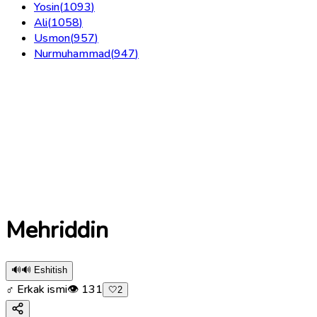
Yosin
(
1093
)
Ali
(
1058
)
Usmon
(
957
)
Nurmuhammad
(
947
)
Mehriddin
🔊
🔊 Eshitish
♂ Erkak ismi
👁
131
🤍
2