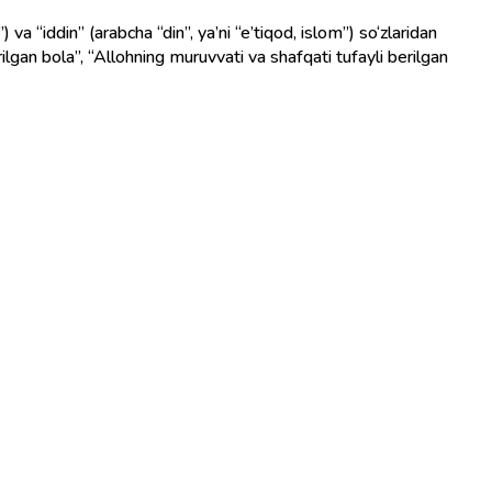
va “iddin” (arabcha “din”, ya’ni “e’tiqod, islom”) so‘zlaridan
rilgan bola”, “Allohning muruvvati va shafqati tufayli berilgan