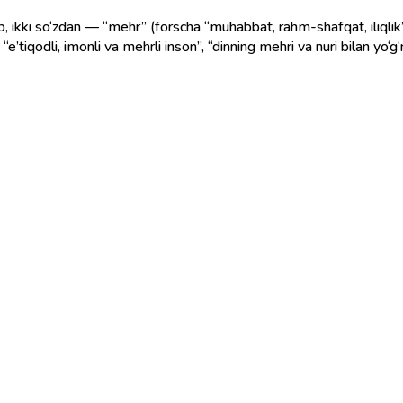
b, ikki so‘zdan — “mehr” (forscha “muhabbat, rahm-shafqat, iliqlik”) 
’tiqodli, imonli va mehrli inson”, “dinning mehri va nuri bilan yo‘g‘