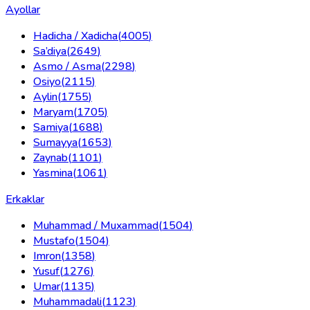
Ayollar
Hadicha / Xadicha
(
4005
)
Sa’diya
(
2649
)
Asmo / Asma
(
2298
)
Osiyo
(
2115
)
Aylin
(
1755
)
Maryam
(
1705
)
Samiya
(
1688
)
Sumayya
(
1653
)
Zaynab
(
1101
)
Yasmina
(
1061
)
Erkaklar
Muhammad / Muxammad
(
1504
)
Mustafo
(
1504
)
Imron
(
1358
)
Yusuf
(
1276
)
Umar
(
1135
)
Muhammadali
(
1123
)