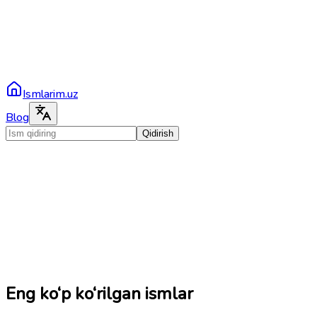
Ismlarim.uz
Blog
Qidirish
Eng ko‘p ko‘rilgan ismlar