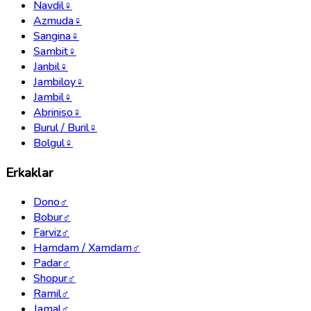
Navdil
♀
Azmuda
♀
Sangina
♀
Sambit
♀
Janbil
♀
Jambiloy
♀
Jambil
♀
Abriniso
♀
Burul / Buril
♀
Bolgul
♀
Erkaklar
Dono
♂
Bobur
♂
Farviz
♂
Hamdam / Xamdam
♂
Padar
♂
Shopur
♂
Ramil
♂
Jamal
♂