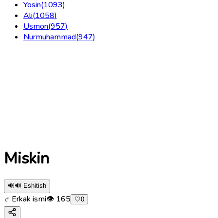
Yosin
(
1093
)
Ali
(
1058
)
Usmon
(
957
)
Nurmuhammad
(
947
)
Miskin
🔊
🔊 Eshitish
♂ Erkak ismi
👁
165
🤍
0