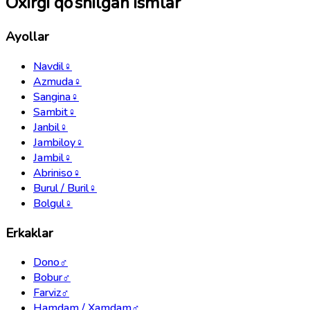
Oxirgi qo‘shilgan ismlar
Ayollar
Navdil
♀
Azmuda
♀
Sangina
♀
Sambit
♀
Janbil
♀
Jambiloy
♀
Jambil
♀
Abriniso
♀
Burul / Buril
♀
Bolgul
♀
Erkaklar
Dono
♂
Bobur
♂
Farviz
♂
Hamdam / Xamdam
♂