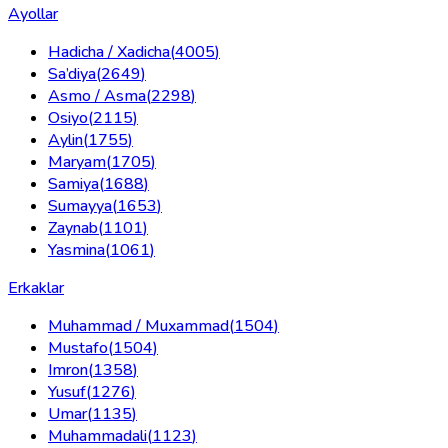
Ayollar
Hadicha / Xadicha
(
4005
)
Sa’diya
(
2649
)
Asmo / Asma
(
2298
)
Osiyo
(
2115
)
Aylin
(
1755
)
Maryam
(
1705
)
Samiya
(
1688
)
Sumayya
(
1653
)
Zaynab
(
1101
)
Yasmina
(
1061
)
Erkaklar
Muhammad / Muxammad
(
1504
)
Mustafo
(
1504
)
Imron
(
1358
)
Yusuf
(
1276
)
Umar
(
1135
)
Muhammadali
(
1123
)