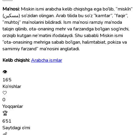
Ma’nosi:
Miskin ismi arabcha kelib chiqishga ega bo‘lib, “miskīn”
(مسكين) so‘zidan olingan. Arab tilida bu so‘z “kamtar”, “faqir”,
“muhtoj” ma’nolarini bildiradi. Ism ma’nosi ramziy ma’noda
talqin qilinib, ota-onaning mehr va farzandga bo‘lgan sog‘inchi,
orziqib kutgan ne’matini ifodalaydi. Shu sababli Miskin ismi
“ota-onasining mehriga sabab bo‘lgan, halimtabiat, pokiza va
samimiy farzand” ma’nosini anglatadi.
Kelib chiqishi:
Arabcha ismlar
👁
165
Ko‘rishlar
🤍
0
Yoqqanlar
🏆
651
Saytdagi o‘rni
👶