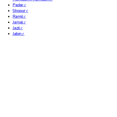
Padar
♂
Shopur
♂
Ramil
♂
Jamal
♂
Jazil
♂
Jabin
♂